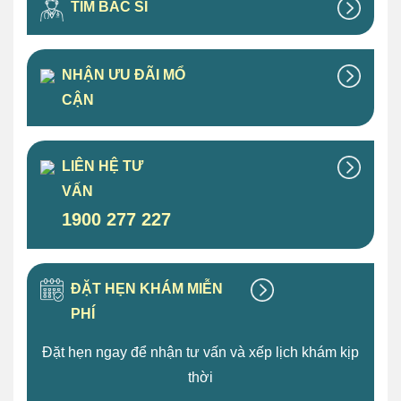
TÌM BÁC SĨ
NHẬN ƯU ĐÃI MỔ
CẬN
LIÊN HỆ TƯ
VẤN
1900 277 227
ĐẶT HẸN KHÁM MIỄN
PHÍ
Đặt hẹn ngay để nhận tư vấn và xếp lịch khám kịp
thời