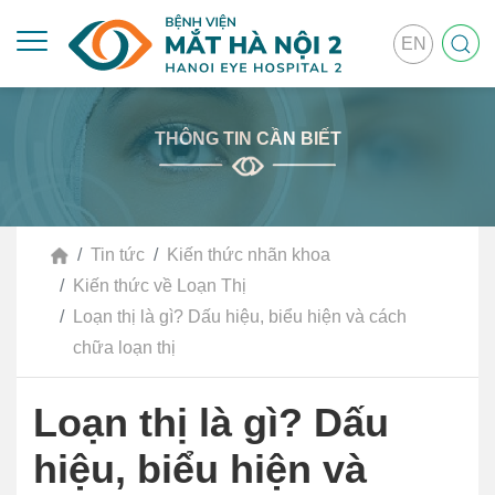
EN
THÔNG TIN CẦN BIẾT
Tin tức
Kiến thức nhãn khoa
Kiến thức về Loạn Thị
Loạn thị là gì? Dấu hiệu, biểu hiện và cách
chữa loạn thị
Loạn thị là gì? Dấu
hiệu, biểu hiện và