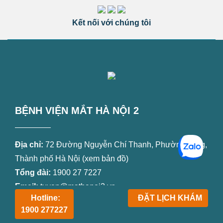
Kết nối với chúng tôi
BỆNH VIỆN MẮT HÀ NỘI 2
Địa chỉ:
72 Đường Nguyễn Chí Thanh, Phường Láng,
Thành phố Hà Nội (
xem bản đồ
)
Tổng đài:
1900 27 7227
Email:
tuvan@mathanoi2.vn
Hotline:
ĐẶT LỊCH KHÁM
Website:
mathanoi2.vn
1900 277227
Fanpage:
facebook.com/benhvienmathanoi2