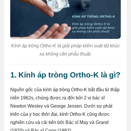
Kính áp tròng Ortho-K là giải pháp kiểm soát tật khúc
xạ không cần phẫu thuật.
1. Kính áp tròng Ortho-K là gì?
Nguồn gốc của kính áp tròng Ortho-K bắt đầu từ thập
niên 1962s, chúng được ra đời bởi 2 vị bác sĩ
Newton Wesley và George Jessen. Dưới sự phát
triển của y học thời đại, kính Ortho-K cũng được
nghiên cứu và cải tiến bởi Bác sĩ May và Grand
(1970) và Bác sĩ Coon (1982).