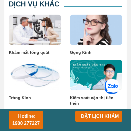
DỊCH VỤ KHÁC
Khám mắt tổng quát
Gọng Kính
Kiểm soát cận thị tiến
Tròng Kính
triển
Hotline:
ĐẶT LỊCH KHÁM
1900 277227