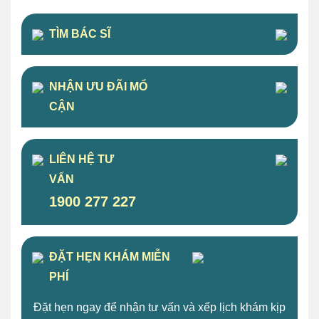
TÌM BÁC SĨ
NHẬN ƯU ĐÃI MỔ
CẬN
LIÊN HỆ TƯ
VẤN
1900 277 227
ĐẶT HẸN KHÁM MIỄN
PHÍ
Đặt hẹn ngay để nhận tư vấn và xếp lịch khám kịp