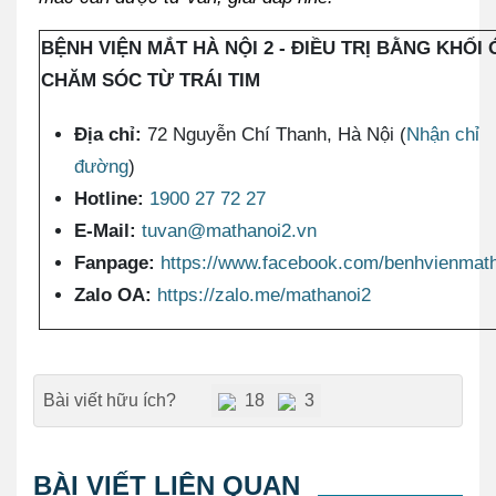
BỆNH VIỆN MẮT HÀ NỘI 2 - ĐIỀU TRỊ BẰNG KHỐI 
CHĂM SÓC TỪ TRÁI TIM
Địa chỉ:
72 Nguyễn Chí Thanh, Hà Nội (
Nhận chỉ
đường
)
Hotline:
1900 27 72 27
E-Mail:
tuvan@mathanoi2.vn
Fanpage:
https://www.facebook.com/benhvienmat
Zalo OA:
https://zalo.me/mathanoi2
Bài viết hữu ích?
18
3
BÀI VIẾT LIÊN QUAN