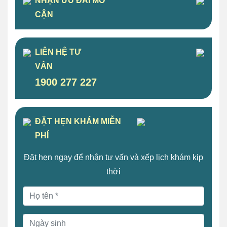
NHẬN ƯU ĐÃI MỔ
CẬN
LIÊN HỆ TƯ
VẤN
1900 277 227
ĐẶT HẸN KHÁM MIỄN
PHÍ
Đặt hẹn ngay để nhận tư vấn và xếp lịch khám kịp
thời