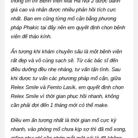
thông tin thì Bệnh viện Mắt Hà Nội 2 được đánh
giá cao và nhận được nhiều phản hồi tích cực
nhất. Bạn em cũng từng mổ cận bằng phương
pháp Phakic tại đây nên em quyết định chọn bệnh
viện để tháo kính.
Ấn tượng khi khám chuyên sâu là một bệnh viện
rất đẹp và vô cùng sạch sẽ. Từ các bác sĩ đến
điều dưỡng đều nhẹ nhàng, tư vấn tận tình. Sau
khi được tư vấn các phương pháp mổ cận, giữa
Relex Smile và Femto Lasik, em quyết định chọn
Relex Smile vì thời gian phục hồi nhanh, không
cần phải đợi đến 1 tháng mới có thể make.
Điều em ấn tượng nhất là thời gian mổ cực kỳ
nhanh, vào phòng mổ chưa kịp sợ thì đã mổ xong,