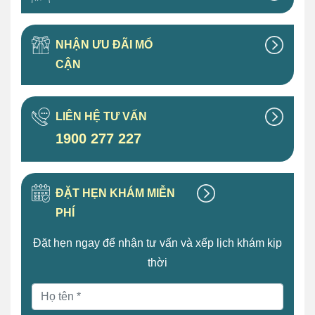
NHẬN ƯU ĐÃI MỔ
CẬN
LIÊN HỆ TƯ VẤN
1900 277 227
ĐẶT HẸN KHÁM MIỄN
PHÍ
Đặt hẹn ngay để nhận tư vấn và xếp lịch khám kịp
thời