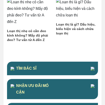
Loạn thị là gì? Dấu hiệu,
biểu hiện và cách chữa
Loạn thị nhẹ có cần đeo
loạn thị
kính không? Mấy độ phải
đeo? Tư vấn từ A đến Z
TÌM BÁC SĨ
NHẬN ƯU ĐÃI MỔ
CẬN