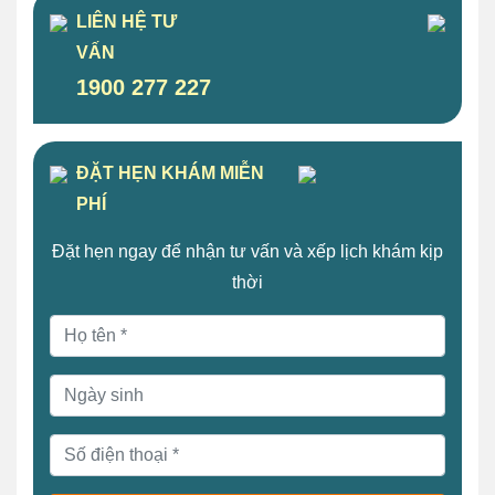
LIÊN HỆ TƯ
VẤN
1900 277 227
ĐẶT HẸN KHÁM MIỄN
PHÍ
Đặt hẹn ngay để nhận tư vấn và xếp lịch khám kịp
thời