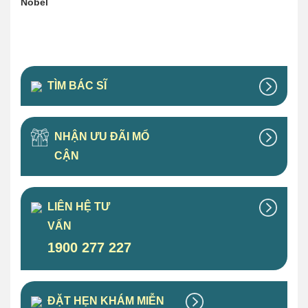
Nobel
TÌM BÁC SĨ
NHẬN ƯU ĐÃI MỔ
CẬN
LIÊN HỆ TƯ
VẤN
1900 277 227
ĐẶT HẸN KHÁM MIỄN