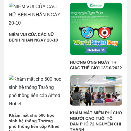
NIỀM VUI CỦA CÁC NỮ
BỆNH NHÂN NGÀY 20-10
HƯỞNG ỨNG NGÀY THỊ
GIÁC THẾ GIỚI 13/10/2022
KHÁM MẮT MIỄN PHÍ CHO
Khám mắt cho 500 học
NGƯỜI CAO TUỔI TỔ
sinh hệ thống Trường
DÂN PHỐ 72 NGUYỄN CHÍ
phổ thông liên cấp Alfred
THANH