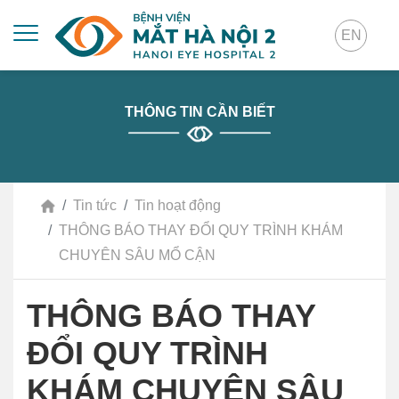
EN
THÔNG TIN CẦN BIẾT
Tin tức
Tin hoạt động
THÔNG BÁO THAY ĐỔI QUY TRÌNH KHÁM
CHUYÊN SÂU MỔ CẬN
THÔNG BÁO THAY
ĐỔI QUY TRÌNH
KHÁM CHUYÊN SÂU