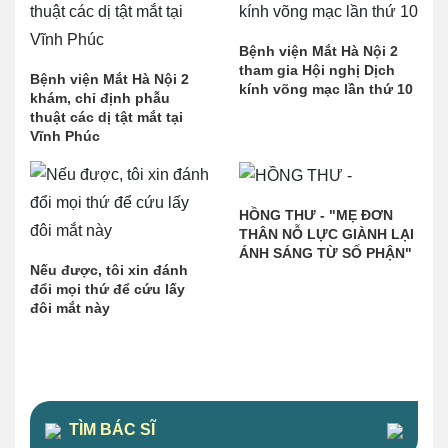
Bệnh viện Mắt Hà Nội 2
tham gia Hội nghị Dịch
Bệnh viện Mắt Hà Nội 2
kính võng mạc lần thứ 10
khám, chỉ định phẫu
thuật các dị tật mắt tại
Vĩnh Phúc
HỒNG THƯ - "MẸ ĐƠN
THÂN NỖ LỰC GIÀNH LẠI
ÁNH SÁNG TỪ SỐ PHẬN"
Nếu được, tôi xin đánh
đổi mọi thứ để cứu lấy
đôi mắt này
TÌM BÁC SĨ