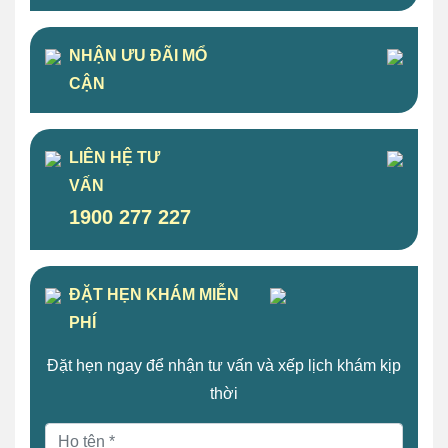
NHẬN ƯU ĐÃI MỔ
CẬN
LIÊN HỆ TƯ
VẤN
1900 277 227
ĐẶT HẸN KHÁM MIỄN
PHÍ
Đặt hẹn ngay để nhận tư vấn và xếp lịch khám kịp
thời