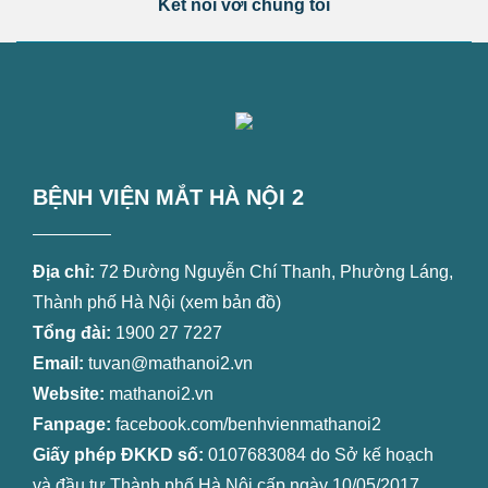
Kết nối với chúng tôi
BỆNH VIỆN MẮT HÀ NỘI 2
Địa chỉ:
72 Đường Nguyễn Chí Thanh, Phường Láng,
Thành phố Hà Nội (
xem bản đồ
)
Tổng đài:
1900 27 7227
Email:
tuvan@mathanoi2.vn
Website:
mathanoi2.vn
Fanpage:
facebook.com/benhvienmathanoi2
Giấy phép ĐKKD số:
0107683084 do Sở kế hoạch
và đầu tư Thành phố Hà Nội cấp ngày 10/05/2017