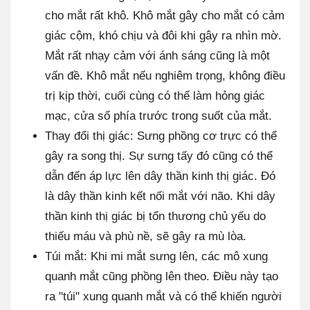
cho mắt rất khô. Khô mắt gây cho mắt có cảm
giác cộm, khó chịu và đôi khi gây ra nhìn mờ.
Mắt rất nhạy cảm với ánh sáng cũng là một
vấn đề. Khô mắt nếu nghiêm trọng, không điều
trị kịp thời, cuối cùng có thể làm hỏng giác
mạc, cửa sổ phía trước trong suốt của mắt.
Thay đổi thị giác: Sưng phồng cơ trực có thể
gây ra song thị. Sự sưng tấy đó cũng có thể
dẫn đến áp lực lên dây thần kinh thị giác. Đó
là dây thần kinh kết nối mắt với não. Khi dây
thần kinh thị giác bị tổn thương chủ yếu do
thiếu máu và phù nề, sẽ gây ra mù lòa.
Túi mắt: Khi mi mắt sưng lên, các mô xung
quanh mắt cũng phồng lên theo. Điều này tạo
ra "túi" xung quanh mắt và có thể khiến người