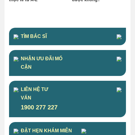
TÌM BÁC SĨ
NHẬN ƯU ĐÃI MỔ
CẬN
LIÊN HỆ TƯ
VẤN
1900 277 227
ĐẶT HẸN KHÁM MIỄN