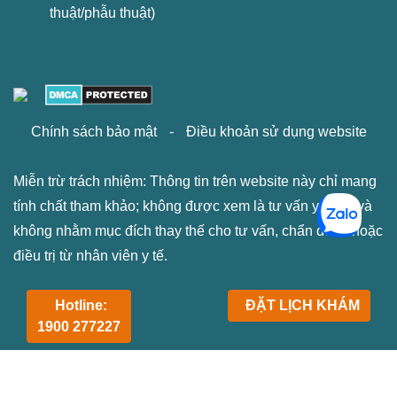
thuật/phẫu thuật)
Chính sách bảo mật
-
Điều khoản sử dụng website
Miễn trừ trách nhiệm: Thông tin trên website này chỉ mang
tính chất tham khảo; không được xem là tư vấn y khoa và
không nhằm mục đích thay thế cho tư vấn, chẩn đoán hoặc
điều trị từ nhân viên y tế.
Hotline:
ĐẶT LỊCH KHÁM
1900 277227
fbq('track', 'ViewContent');