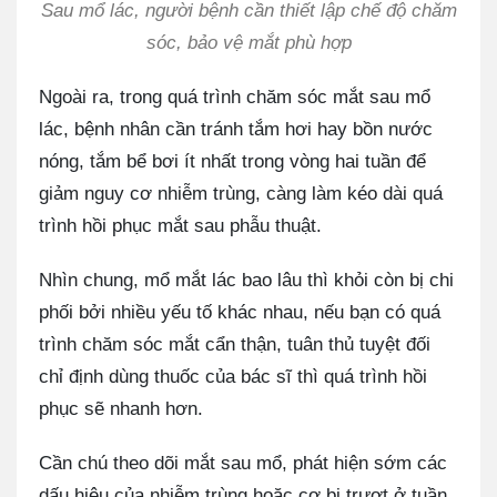
Sau mổ lác, người bệnh cần thiết lập chế độ chăm
sóc, bảo vệ mắt phù hợp
Ngoài ra, trong quá trình chăm sóc mắt sau mổ
lác, bệnh nhân cần tránh tắm hơi hay bồn nước
nóng, tắm bể bơi ít nhất trong vòng hai tuần để
giảm nguy cơ nhiễm trùng, càng làm kéo dài quá
trình hồi phục mắt sau phẫu thuật.
Nhìn chung, mổ mắt lác bao lâu thì khỏi còn bị chi
phối bởi nhiều yếu tố khác nhau, nếu bạn có quá
trình chăm sóc mắt cẩn thận, tuân thủ tuyệt đối
chỉ định dùng thuốc của bác sĩ thì quá trình hồi
phục sẽ nhanh hơn.
Cần chú theo dõi mắt sau mổ, phát hiện sớm các
dấu hiệu của nhiễm trùng hoặc cơ bị trượt ở tuần