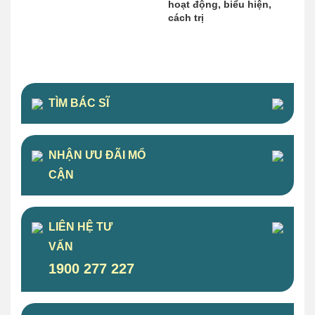
hoạt động, biểu hiện,
cách trị
TÌM BÁC SĨ
NHẬN ƯU ĐÃI MỔ
CẬN
LIÊN HỆ TƯ
VẤN
1900 277 227