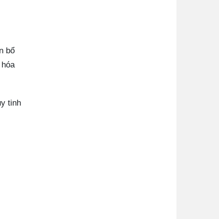
n bổ
 hóa
y tinh