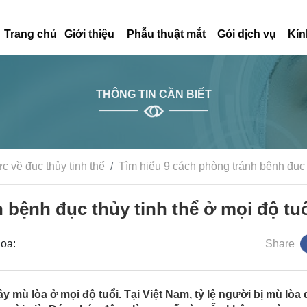
Trang chủ
Giới thiệu
Phẫu thuật mắt
Gói dịch vụ
Kín
THÔNG TIN CẦN BIẾT
c về đục thủy tinh thể
Tìm hiểu 9 cách phòng tránh bệnh đục t
 bệnh đục thủy tinh thể ở mọi độ tu
hoa:
Share
 mù lòa ở mọi độ tuổi. Tại Việt Nam, tỷ lệ người bị mù lòa