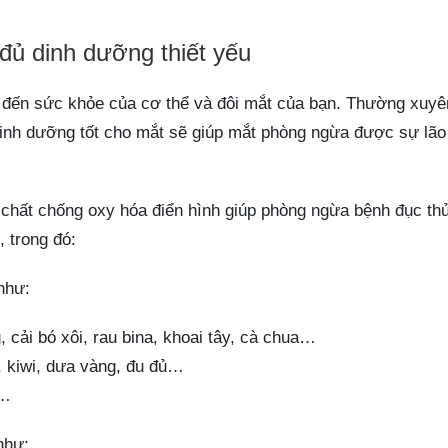
 đủ dinh dưỡng thiết yếu
u đến sức khỏe của cơ thể và đôi mắt của bạn. Thường xuyê
dinh dưỡng tốt cho mắt sẽ giúp mắt phòng ngừa được sự lão
2 chất chống oxy hóa điển hình giúp phòng ngừa bệnh đục thủ
, trong đó:
 như:
, cải bó xôi, rau bina, khoai tây, cà chua…
, kiwi, dưa vàng, đu đủ…
a…
như: