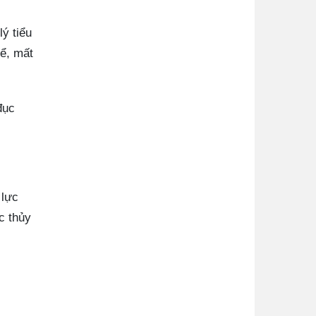
ý tiểu
ể, mất
đục
 lực
c thủy