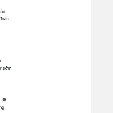
hân
 đoán
u
từ sớm
) đã
ùng