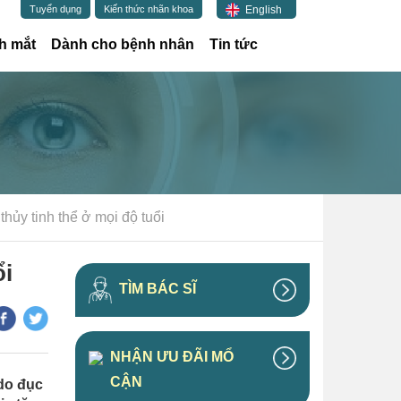
English
Tuyển dụng
Kiến thức nhãn khoa
h mắt
Dành cho bệnh nhân
Tin tức
hủy tinh thể ở mọi độ tuổi
ổi
TÌM BÁC SĨ
NHẬN ƯU ĐÃI MỔ
CẬN
 do đục