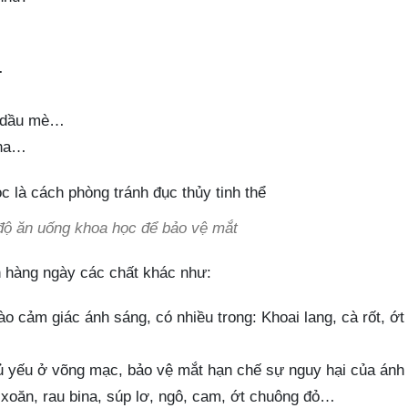
…
, dầu mè…
ina…
 độ ăn uống khoa học để bảo vệ mắt
n hàng ngày các chất khác như:
ào cảm giác ánh sáng, có nhiều trong: Khoai lang, cà rốt, ớt
chủ yếu ở võng mạc, bảo vệ mắt hạn chế sự nguy hại của ánh
 xoăn, rau bina, súp lơ, ngô, cam, ớt chuông đỏ…