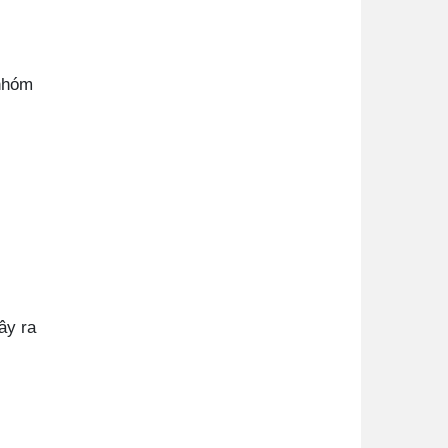
 nhóm
ây ra