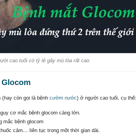
ời cao tuổi có tỷ lệ gây mù lòa rất cao
h Glocom
 (hay còn gọi là bệnh
cườm nước
) ở người cao tuổi, cụ thể
 nguy cơ mắc bệnh glocom càng lớn.
ng mắc bệnh glocom
huốc cảm… liên tục trong một thời gian dài.