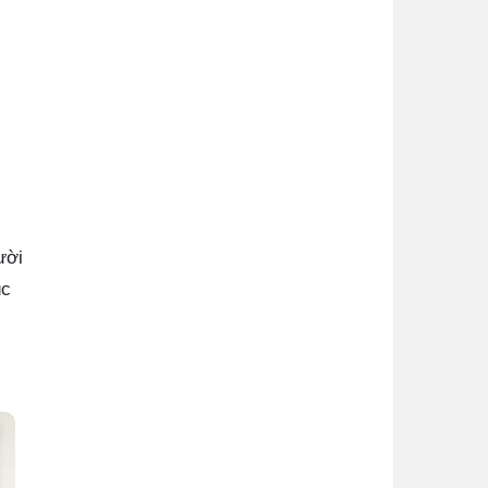
ười
úc