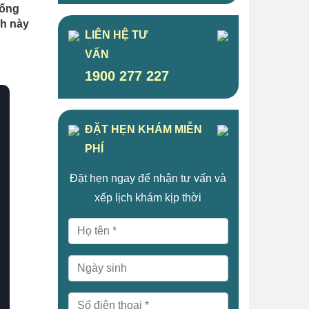
sống
nh này
LIÊN HỆ TƯ
VẤN
1900 277 227
ĐẶT HẸN KHÁM MIỄN
PHÍ
Đặt hẹn ngay để nhận tư vấn và
xếp lịch khám kịp thời