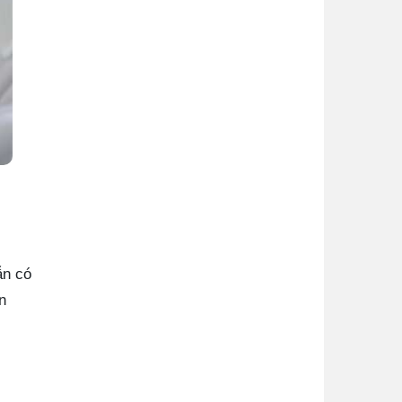
ẫn có
n