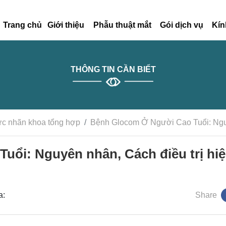
Trang chủ
Giới thiệu
Phẫu thuật mắt
Gói dịch vụ
Kín
THÔNG TIN CẦN BIẾT
ức nhãn khoa tổng hợp
Bệnh Glocom Ở Người Cao Tuổi: Nguy
ổi: Nguyên nhân, Cách điều trị hi
oa:
Share