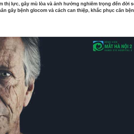
m thị lực, gây mù lòa và ảnh hưởng nghiêm trọng đến đời 
ân gây bệnh glocom và cách can thiệp, khắc phục căn bệ