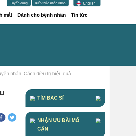
English
Tuyển dụng
Kiến thức nhãn khoa
h mắt
Dành cho bệnh nhân
Tin tức
ên nhân, Cách điều trị hiệu quả
ệu
TÌM BÁC SĨ
NHẬN ƯU ĐÃI MỔ
CẬN