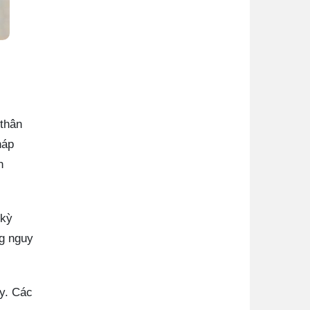
 thân
háp
n
 kỳ
g nguy
ày. Các