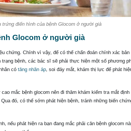
ệu trứng điển hình của bệnh Glocom ở người già
nh Glocom ở người già
iệu chứng. Chính vì vậy, để có thể chẩn đoán chính xác bản
 trạng bệnh, các bác sĩ sẽ phải thực hiện một số phương p
 nhân có
tăng nhãn áp
, soi đáy mắt, khám thị lực để phát hiệ
 cao mắc bệnh glocom nên đi thăm khám kiểm tra mắt định
Qua đó, có thể sớm phát hiện bệnh, tránh những biến chứn
ệnh, nếu phát hiện ra bạn đang mắc phải căn bệnh glocom n