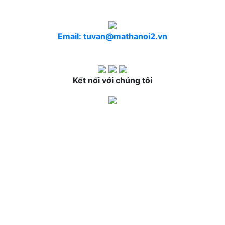
Email: tuvan@mathanoi2.vn
Kết nối với chúng tôi
BỆNH VIỆN MẮT HÀ NỘI 2
Địa chỉ:
72 Đường Nguyễn Chí Thanh, Phường
Láng, Thành phố Hà Nội (
xem bản đồ
)
Tổng đài:
1900 27 7227
Email:
tuvan@mathanoi2.vn
Website:
mathanoi2.vn
Fanpage:
facebook.com/benhvienmathanoi2
Giấy phép ĐKKD số:
0107683084 do Sở kế hoạch
và đầu tư Thành phố Hà Nội cấp ngày 10/05/2017