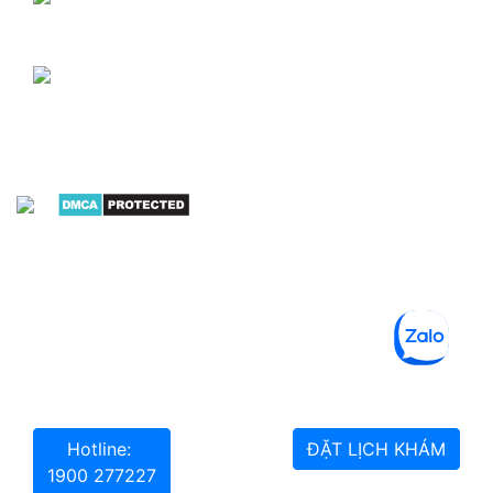
TỪ THỨ 2 - THỨ 7: Sáng: Từ 7h00 đến 12h00
Chiều: Từ 13h00 đến 17h00
CHỦ NHẬT: Sáng: Từ 7h00 đến 12h00
Chiều: Từ 13h00 đến 17h00
(Không tiếp nhận thực hiện tiểu phẫu/thủ
thuật/phẫu thuật)
Chính sách bảo mật
-
Điều khoản sử dụng
website
Miễn trừ trách nhiệm: Thông tin trên website này chỉ
mang tính chất tham khảo; không được xem là tư vấn
y khoa và không nhằm mục đích thay thế cho tư vấn,
chẩn đoán hoặc điều trị từ nhân viên y tế.
Hotline:
ĐẶT LỊCH KHÁM
1900 277227