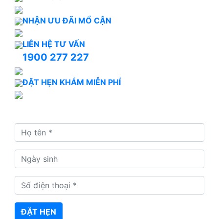
NHẬN ƯU ĐÃI MỔ CẬN
LIÊN HỆ TƯ VẤN
1900 277 227
ĐẶT HẸN KHÁM MIỄN PHÍ
Đặt hẹn ngay để nhận tư vấn và xếp lịch khám kịp
thời
ĐẶT HẸN