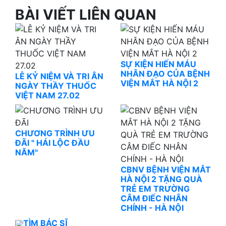
BÀI VIẾT LIÊN QUAN
SỰ KIỆN HIẾN MÁU
NHÂN ĐẠO CỦA BỆNH
LỄ KỶ NIỆM VÀ TRI ÂN
VIỆN MẮT HÀ NỘI 2
NGÀY THẦY THUỐC
VIỆT NAM 27.02
CHƯƠNG TRÌNH ƯU
ĐÃI " HÁI LỘC ĐẦU
NĂM"
CBNV BỆNH VIỆN MẮT
HÀ NỘI 2 TẶNG QUÀ
TRẺ EM TRƯỜNG
CÂM ĐIẾC NHÂN
CHÍNH - HÀ NỘI
TÌM BÁC SĨ