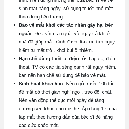
thực hiện đúng hướng dẫn của bác sĩ về vệ
sinh mắt hàng ngày, sử dụng thuốc nhỏ mắt
theo đúng liều lượng.
Bảo vệ mắt khỏi các tác nhân gây hại bên
ngoài:
Đeo kính ra ngoài và ngay cả khi ở
nhà để giúp mắt tránh được tia cực tím nguy
hiểm từ mặt trời, khói bụi ô nhiễm.
Hạn chế dùng thiết bị điện tử:
Laptop, điện
thoại, TV có các tia sáng xanh rất nguy hiểm,
bạn nên hạn chế sử dụng để bảo vệ mắt.
Sinh hoạt khoa học:
Nên ngủ trước 10h tối
để mắt có thời gian nghỉ ngơi, trao đổi chất.
Nên vận động thể dục mỗi ngày để tăng
cường sức khỏe cho cơ thể. Áp dụng 1 số bài
tập mắt theo hướng dẫn của bác sĩ để năng
cao sức khỏe mắt.