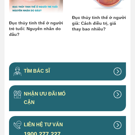
Đục thủy tinh thể ở người
Đục thủy tinh thể ở người
già: Cách điều trị, giá
trẻ tuổi: Nguyên nhân do
thay bao nhiêu?
đâu?
TÌM BÁC SĨ
NHẬN ƯU ĐÃI MỔ
CẬN
LIÊN HỆ TƯ VẤN
1900 277 227