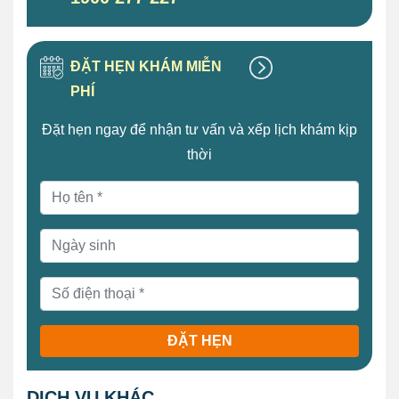
ĐẶT HẸN KHÁM MIỄN
PHÍ
Đặt hẹn ngay để nhận tư vấn và xếp lịch khám kịp
thời
ĐẶT HẸN
DỊCH VỤ KHÁC