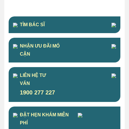
TÌM BÁC SĨ
NHẬN ƯU ĐÃI MỔ
CẬN
LIÊN HỆ TƯ
VẤN
1900 277 227
ĐẶT HẸN KHÁM MIỄN
PHÍ