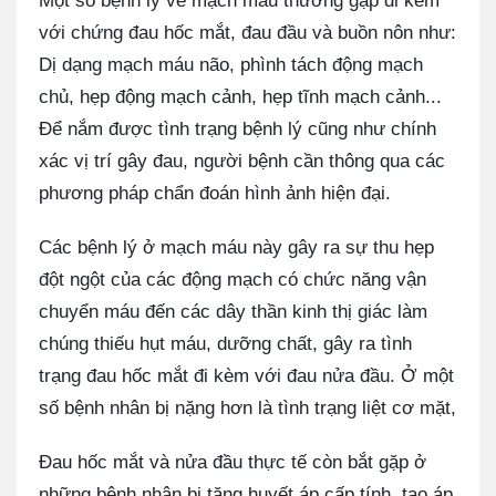
Một số bệnh lý về mạch máu thường gặp đi kèm
với chứng đau hốc mắt, đau đầu và buồn nôn như:
Dị dạng mạch máu não, phình tách động mạch
chủ, hẹp động mạch cảnh, hẹp tĩnh mạch cảnh...
Để nắm được tình trạng bệnh lý cũng như chính
xác vị trí gây đau, người bệnh cần thông qua các
phương pháp chẩn đoán hình ảnh hiện đại.
Các bệnh lý ở mạch máu này gây ra sự thu hẹp
đột ngột của các động mạch có chức năng vận
chuyển máu đến các dây thần kinh thị giác làm
chúng thiếu hụt máu, dưỡng chất, gây ra tình
trạng đau hốc mắt đi kèm với đau nửa đầu. Ở một
số bệnh nhân bị nặng hơn là tình trạng liệt cơ mặt,
Đau hốc mắt và nửa đầu thực tế còn bắt gặp ở
những bệnh nhân bị tăng huyết áp cấp tính, tạo áp