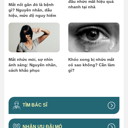
đầu nhức mắt hiệu quả
Mắt nổi gân đỏ là bệnh
nhanh tại nhà
gì? Nguyên nhân, dấu
hiệu, mức độ nguy hiểm
Mắt nhức mỏi, sợ nhìn
Khóc xong bị nhức mắt
ánh sáng: Nguyên nhân,
có sao không? Cần làm
cách khắc phục
gì?
TÌM BÁC SĨ
NHẬN ƯU ĐÃI MỔ