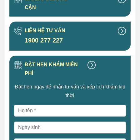
CẬN
LIÊN HỆ TƯ VẤN
1900 277 227
ĐẶT HẸN KHÁM MIỄN
PHÍ
Đặt hẹn ngay để nhận tư vấn và xếp lịch khám kịp
thời