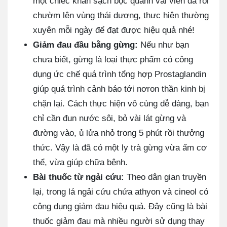
một chiếc khăn sạch bọc quanh vài viên đá rồi
chườm lên vùng thái dương, thực hiện thường
xuyên mỗi ngày để đạt được hiệu quả nhé!
Giảm đau đầu bằng gừng:
Nếu như bạn
chưa biết, gừng là loại thực phẩm có công
dụng ức chế quá trình tổng hợp Prostaglandin
giúp quá trình cảnh báo tới nơron thần kinh bị
chặn lại. Cách thực hiện vô cùng dễ dàng, bạn
chỉ cần đun nước sôi, bỏ vài lát gừng và
đường vào, ủ lửa nhỏ trong 5 phút rồi thưởng
thức. Vậy là đã có một ly trà gừng vừa ấm cơ
thể, vừa giúp chữa bệnh.
Bài thuốc từ ngải cứu:
Theo dân gian truyền
lại, trong lá ngải cứu chứa athyon và cineol có
công dụng giảm đau hiệu quả. Đây cũng là bài
thuốc giảm đau mà nhiều người sử dụng thay