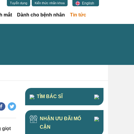
English
Tuyển dụng
Kiến thức nhãn khoa
(current)
h mắt
Dành cho bệnh nhân
Tin tức
TÌM BÁC SĨ
NHẬN ƯU ĐÃI MỔ
CẬN
 giọt