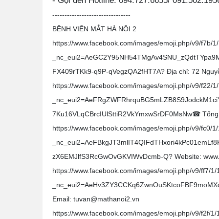
- Gọi đến Hotline: 094.727.6655/ 091.502.195
--------------------------------
BỆNH VIỆN MẮT HÀ NỘI 2
https://www.facebook.com/images/emoji.php/v9/f7b/1
_nc_eui2=AeGC2Y95NH54TMgAv4SNU_zQdtTYpa9
FX409rTKk9-q9P-qVegzQA2fHT7A? Địa chỉ: 72 Nguyễ
https://www.facebook.com/images/emoji.php/v9/f22/1
_nc_eui2=AeFRgZWFRhrquBG5mLZB8S9JodckM1ciY
7Ku16VLqCBrcIUlSttiR2VkYmxwSrDF0MsNw☎ Tổng đài
https://www.facebook.com/images/emoji.php/v9/fc0/1
_nc_eui2=AeFBkgJT3mlIT4QIFdTHxori4kPc01emLf
zX6EMJlfS3RcGwOvGKVIWvDcmb-Q? Website: www.
https://www.facebook.com/images/emoji.php/v9/ff7/1/
_nc_eui2=AeHv3ZY3CCKq6ZwnOuSKtcoFBF9moMXq
Email: tuvan@mathanoi2.vn
https://www.facebook.com/images/emoji.php/v9/f2f/1