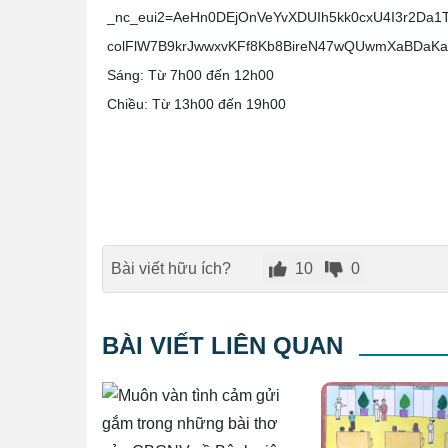
_nc_eui2=AeHn0DEjOnVeYvXDUIh5kk0cxU4I3r2Da
colFlW7B9krJwwxvKFf8Kb8BireN47wQUwmXaBDaKa
Sáng: Từ 7h00 đến 12h00
Chiều: Từ 13h00 đến 19h00
Bài viết hữu ích?
10
0
BÀI VIẾT LIÊN QUAN