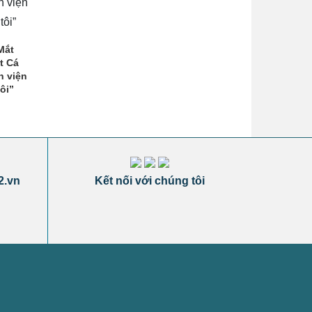
Mắt
t Cá
h viện
ôi”
2.vn
Kết nối với chúng tôi