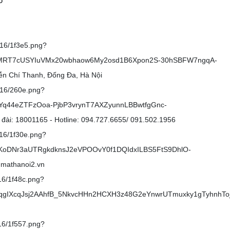
6
/16/1f3e5.png?
MRT7cUSYIuVMx20wbhaow6My2osd1B6Xpon2S-30hSBFW7ngqA-
n Chí Thanh, Đống Đa, Hà Nội
/16/260e.png?
q44eZTFzOoa-PjbP3vrynT7AXZyunnLBBwtfgGnc-
: 18001165 - Hotline: 094.727.6655/ 091.502.1956
/16/1f30e.png?
8KoDNr3aUTRgkdknsJ2eVPOOvY0f1DQIdxILBS5FtS9DhlO-
mathanoi2.vn
16/1f48c.png?
gIXcqJsj2AAhfB_5NkvcHHn2HCXH3z48G2eYnwrUTmuxky1gTyhnhToj
/16/1f557.png?