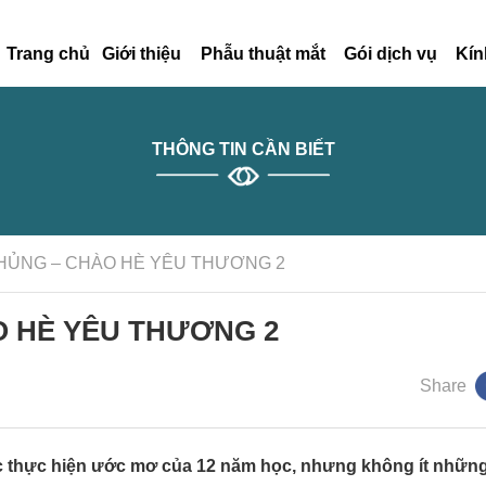
Trang chủ
Giới thiệu
Phẫu thuật mắt
Gói dịch vụ
Kín
THÔNG TIN CẦN BIẾT
KHỦNG – CHÀO HÈ YÊU THƯƠNG 2
O HÈ YÊU THƯƠNG 2
Share
tục thực hiện ước mơ của 12 năm học, nhưng không ít những