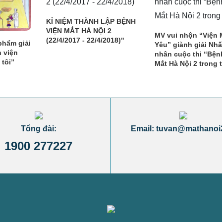
KỈ NIỆM THÀNH LẬP BỆNH
VIỆN MẮT HÀ NỘI 2
MV vui nhộn “Viện 
(22/4/2017 - 22/4/2018)"
phẩm giải
Yêu” giành giải Nhấ
h viện
nhân cuộc thi “Bện
 tôi”
Mắt Hà Nội 2 trong t
Tổng đài:
Email: tuvan@mathanoi
1900 277227