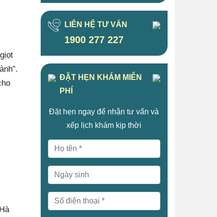
LIÊN HỆ TƯ VẤN
1900 277 227
giọt
ành”.
ĐẶT HẸN KHÁM MIỄN
cho
PHÍ
Đặt hẹn ngay để nhận tư vấn và
xếp lịch khám kịp thời
 Hà