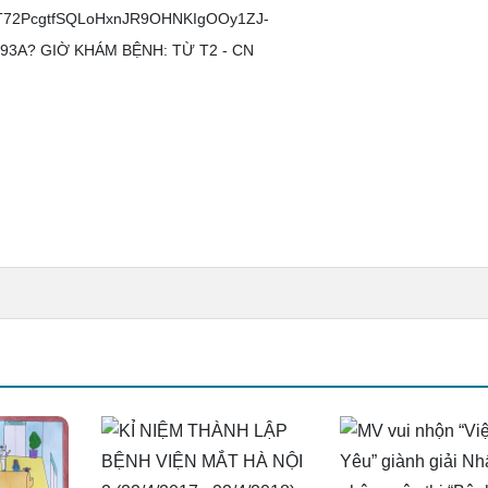
1T72PcgtfSQLoHxnJR9OHNKIgOOy1ZJ-
93A? GIỜ KHÁM BỆNH: TỪ T2 - CN