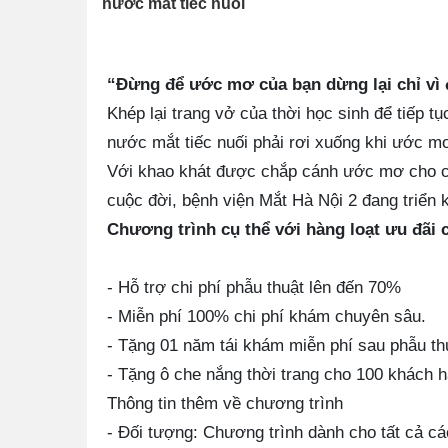
nước mắt tiếc nuối
“Đừng để ước mơ của bạn dừng lại chỉ vì 
Khép lại trang vở của thời học sinh để tiếp 
nước mắt tiếc nuối phải rơi xuống khi ước mơ
Với khao khát được chắp cánh ước mơ cho cá
cuộc đời, bệnh viện Mắt Hà Nội 2 đang triển
Chương trình cụ thể với hàng loạt ưu đãi 
- Hỗ trợ chi phí phẫu thuật lên đến 70%
- Miễn phí 100% chi phí khám chuyên sâu.
- Tặng 01 năm tái khám miễn phí sau phẫu thu
- Tặng ô che nắng thời trang cho 100 khách h
Thông tin thêm về chương trình
- Đối tượng: Chương trình dành cho tất cả c