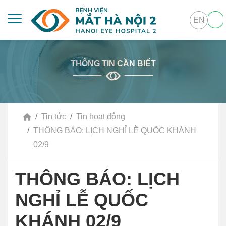
EN
THÔNG TIN CẦN BIẾT
Tin tức
Tin hoạt động
THÔNG BÁO: LỊCH NGHỈ LỄ QUỐC KHÁNH
02/9
THÔNG BÁO: LỊCH
NGHỈ LỄ QUỐC
KHÁNH 02/9