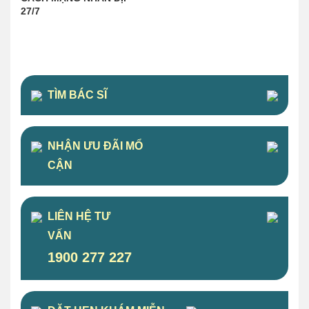
27/7
TÌM BÁC SĨ
NHẬN ƯU ĐÃI MỔ
CẬN
LIÊN HỆ TƯ
VẤN
1900 277 227