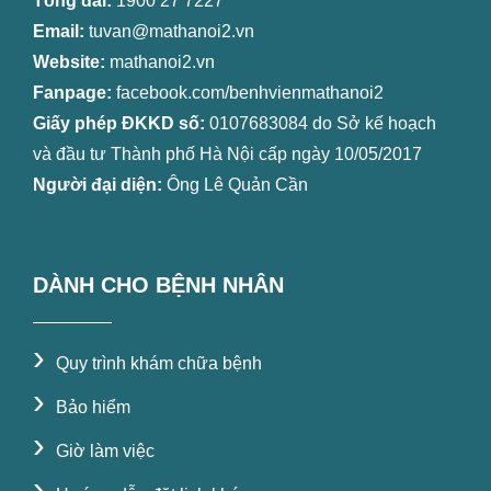
Tổng đài:
1900 27 7227
Email:
tuvan@mathanoi2.vn
Website:
mathanoi2.vn
Fanpage:
facebook.com/benhvienmathanoi2
Giấy phép ĐKKD số:
0107683084 do Sở kế hoạch
và đầu tư Thành phố Hà Nội cấp ngày 10/05/2017
Người đại diện:
Ông Lê Quản Cần
DÀNH CHO BỆNH NHÂN
›
Quy trình khám chữa bệnh
›
Bảo hiểm
›
Giờ làm việc
›