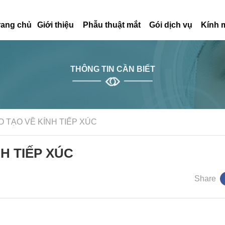
rang chủ
Giới thiệu
Phẫu thuật mắt
Gói dịch vụ
Kính 
THÔNG TIN CẦN BIẾT
O TẠO VỀ KÍNH TIẾP XÚC
H TIẾP XÚC
Share