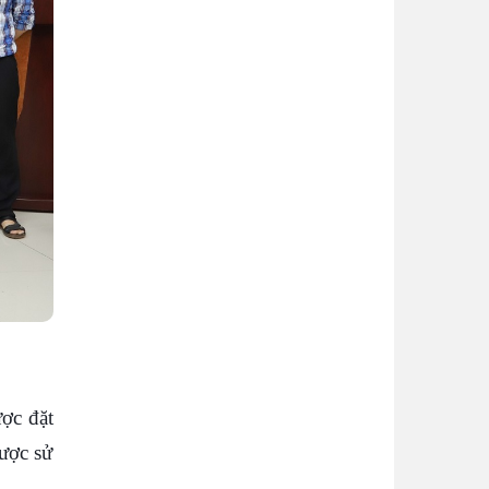
ược đặt
được sử