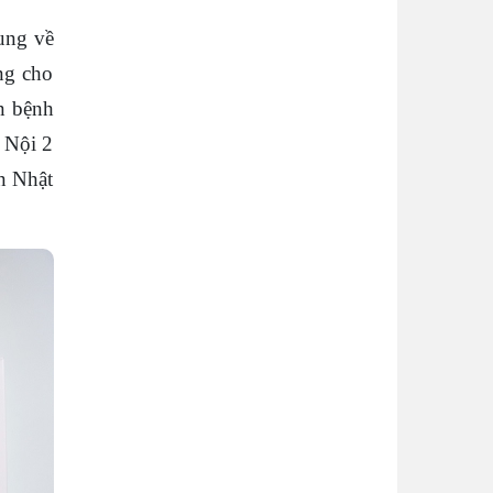
ung về
ng cho
ên bệnh
 Nội 2
ẩn Nhật