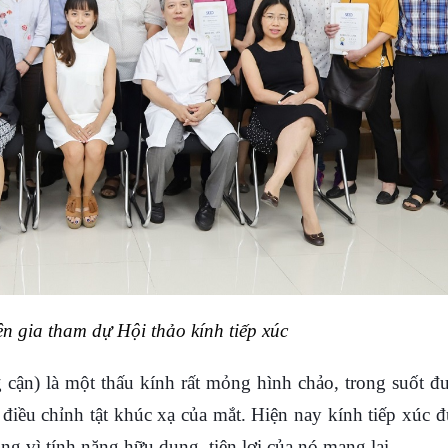
ên gia tham dự Hội thảo kính tiếp xúc
g cận) là một thấu kính rất mỏng hình chảo, trong suốt đ
ể điều chỉnh tật khúc xạ của mắt. Hiện nay kính tiếp xúc 
ùng vì tính năng hữu dụng, tiện lợi của nó mang lại.