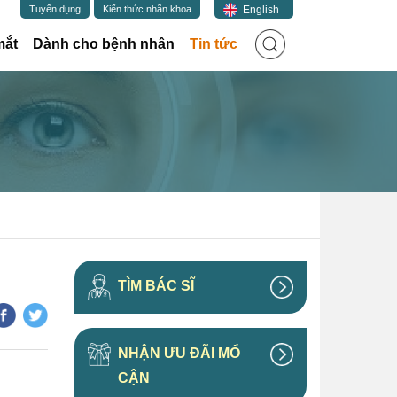
English
Tuyển dụng
Kiến thức nhãn khoa
(current)
mắt
Dành cho bệnh nhân
Tin tức
TÌM BÁC SĨ
NHẬN ƯU ĐÃI MỔ
CẬN