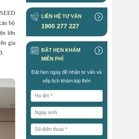
c SEED
LIÊN HỆ TƯ VẤN
 cán bộ
1900 277 227
ện lớn
ên gia
ĐẶT HẸN KHÁM
D.
MIỄN PHÍ
Đặt hẹn ngay để nhận tư vấn và
xếp lịch khám kịp thời