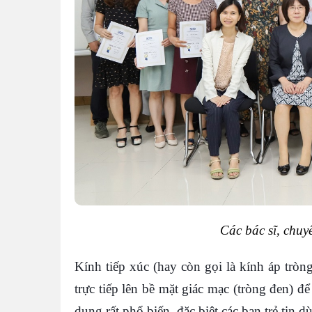
Các bác sĩ, chuy
Kính tiếp xúc (hay còn gọi là kính áp tròn
trực tiếp lên bề mặt giác mạc (tròng đen) đ
dụng rất phổ biến, đặc biệt các bạn trẻ tin d