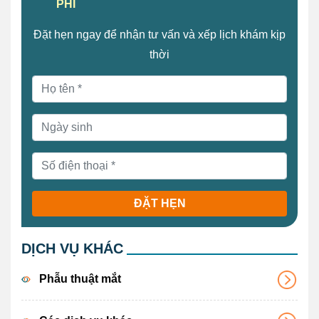
PHÍ
Đặt hẹn ngay để nhận tư vấn và xếp lịch khám kịp
thời
ĐẶT HẸN
DỊCH VỤ KHÁC
Phẫu thuật mắt