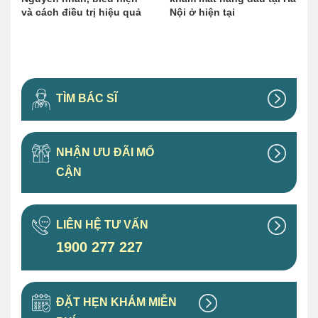
và cách điều trị hiệu quả
Nội ở hiện tại
TÌM BÁC SĨ
NHẬN ƯU ĐÃI MỔ
CẬN
LIÊN HỆ TƯ VẤN
1900 277 227
ĐẶT HẸN KHÁM MIỄN