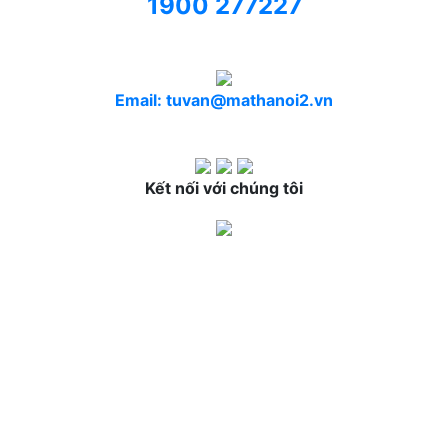
1900 277227
Email: tuvan@mathanoi2.vn
Kết nối với chúng tôi
BỆNH VIỆN MẮT HÀ NỘI 2
Địa chỉ:
72 Đường Nguyễn Chí Thanh, Phường
Láng, Thành phố Hà Nội (
xem bản đồ
)
Tổng đài:
1900 27 7227
Email:
tuvan@mathanoi2.vn
Website:
mathanoi2.vn
Fanpage:
facebook.com/benhvienmathanoi2
Giấy phép ĐKKD số:
0107683084 do Sở kế hoạch