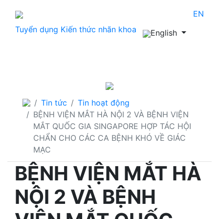
EN
Tuyển dụng
Kiến thức nhãn khoa
English
THÔNG TIN CẦN BIẾT
Tin tức
Tin hoạt động
BỆNH VIỆN MẮT HÀ NỘI 2 VÀ BỆNH VIỆN
MẮT QUỐC GIA SINGAPORE HỢP TÁC HỘI
CHẨN CHO CÁC CA BỆNH KHÓ VỀ GIÁC
MẠC
BỆNH VIỆN MẮT HÀ
NỘI 2 VÀ BỆNH