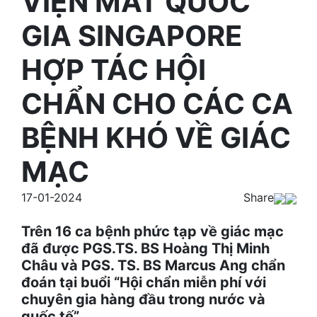
VIỆN MẮT QUỐC
GIA SINGAPORE
HỢP TÁC HỘI
CHẨN CHO CÁC CA
BỆNH KHÓ VỀ GIÁC
MẠC
17-01-2024
Share
Trên 16 ca bệnh phức tạp về giác mạc
đã được PGS.TS. BS Hoàng Thị Minh
Châu và PGS. TS. BS Marcus Ang chẩn
đoán tại buổi “Hội chẩn miễn phí với
chuyên gia hàng đầu trong nước và
quốc tế”