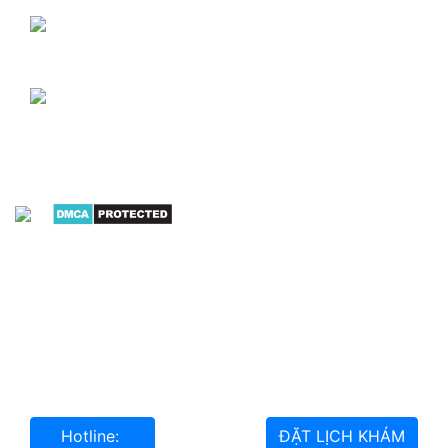
TỪ THỨ 2 - THỨ 7: Sáng: Từ 7h00 đến 12h00
Chiều: Từ 13h00 đến 17h00
CHỦ NHẬT: Sáng: Từ 7h00 đến 12h00
Chiều: Từ 13h00 đến 17h00
(Không tiếp nhận thực hiện tiểu phẫu/thủ
thuật/phẫu thuật)
Chính sách bảo mật
-
Điều khoản sử dụng
website
Miễn trừ trách nhiệm: Thông tin trên website này chỉ
mang tính chất tham khảo; không được xem là tư vấn
y khoa và không nhằm mục đích thay thế cho tư vấn,
chẩn đoán hoặc điều trị từ nhân viên y tế.
Hotline:
ĐẶT LỊCH KHÁM