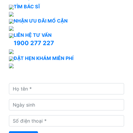
TÌM BÁC SĨ
NHẬN ƯU ĐÃI MỔ CẬN
LIÊN HỆ TƯ VẤN
1900 277 227
ĐẶT HẸN KHÁM MIỄN PHÍ
Đặt hẹn ngay để nhận tư vấn và xếp lịch khám kịp
thời