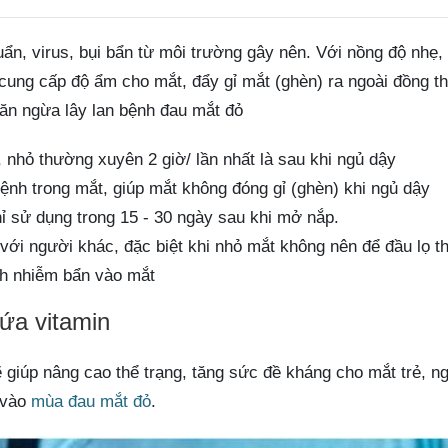
uẩn, virus, bụi bẩn từ môi trường gây nên. Với nồng độ nhẹ, 
cung cấp độ ẩm cho mắt, đẩy gỉ mắt (ghèn) ra ngoài đồng th
ăn ngừa lây lan bệnh đau mắt đỏ
 nhỏ thường xuyên 2 giờ/ lần nhất là sau khi ngủ dậy
ệnh trong mắt, giúp mắt không đóng gỉ (ghèn) khi ngủ dậy
ỉ sử dụng trong 15 - 30 ngày sau khi mở nắp.
ới người khác, đặc biệt khi nhỏ mắt không nên để đầu lọ t
nh nhiễm bẩn vào mắt
ứa vitamin
giúp nâng cao thể trạng, tăng sức đề kháng cho mắt trẻ, n
 vào
mùa đau mắt đỏ
.