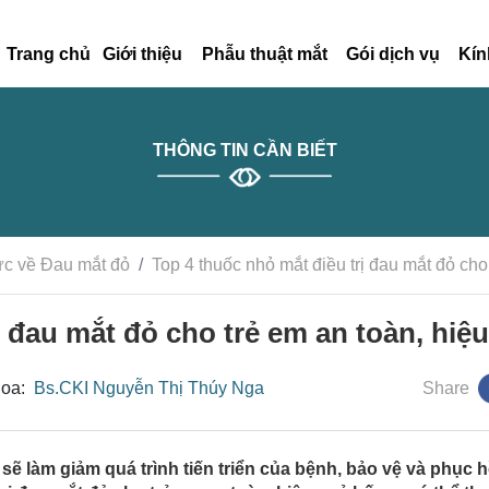
Trang chủ
Giới thiệu
Phẫu thuật mắt
Gói dịch vụ
Kín
THÔNG TIN CẦN BIẾT
ức về Đau mắt đỏ
Top 4 thuốc nhỏ mắt điều trị đau mắt đỏ cho
ị đau mắt đỏ cho trẻ em an toàn, hiệ
hoa:
Bs.CKI Nguyễn Thị Thúy Nga
Share
sẽ làm giảm quá trình tiến triển của bệnh, bảo vệ và phục h