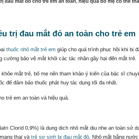
trị đau mắt đỏ cho trẻ em an toàn, hiệu quả bố mẹ có thể th
ều trị đau mắt đỏ an toàn cho trẻ em
oại
thuốc nhỏ mắt trẻ em
giúp cho quá trình phục hồi khi bị 
ng cường bảo vệ mắt khỏi các tác nhân gây hại đến mắt trẻ.
 khỏe mắt trẻ, bố mẹ nên tham khảo ý kiến của bác sĩ chuy
c để đảm bảo thuốc phát huy tác dụng tối đa nhất.
cho trẻ em an toàn và hiệu quả.
tri Clorid 0,9%) là dung dịch nhỏ mắt dịu nhẹ an toàn sử d
 mang thai và
trẻ sơ sinh bị đau mắt đỏ
. Nhỏ mắt bằng nước