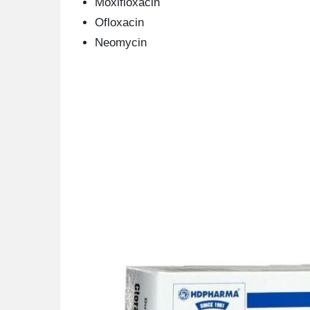
Moxifloxacin
Ofloxacin
Neomycin