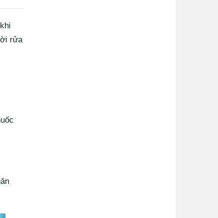
khi
ời rửa
huốc
găn