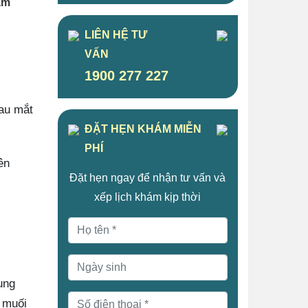
am
LIÊN HỆ TƯ
VẤN
1900 277 227
đau mắt
ĐẶT HẸN KHÁM MIỄN
PHÍ
ên
Đặt hẹn ngay để nhận tư vấn và
xếp lịch khám kịp thời
ụng
 muối