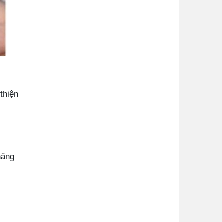
thiện
nặng