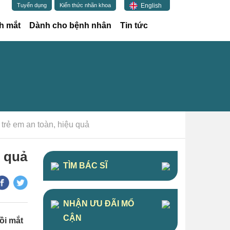
English
Tuyển dụng
Kiến thức nhãn khoa
h mắt
Dành cho bệnh nhân
Tin tức
 trẻ em an toàn, hiệu quả
u quả
TÌM BÁC SĨ
NHẬN ƯU ĐÃI MỔ
CẬN
ồi mắt