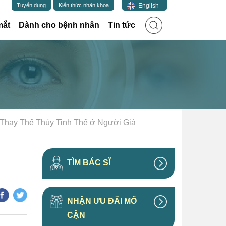
English
Tuyển dụng
Kiến thức nhãn khoa
mắt
Dành cho bệnh nhân
Tin tức
Thay Thế Thủy Tinh Thể ở Người Già
TÌM BÁC SĨ
NHẬN ƯU ĐÃI MỔ
CẬN