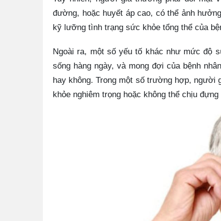
đường, hoặc huyết áp cao, có thể ảnh hưởng 
kỹ lưỡng tình trạng sức khỏe tổng thể của bệ
Ngoài ra, một số yếu tố khác như mức độ s
sống hàng ngày, và mong đợi của bệnh nhân
hay không. Trong một số trường hợp, người g
khỏe nghiêm trọng hoặc không thể chịu đựng 