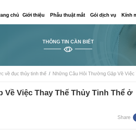
rang chủ
Giới thiệu
Phẫu thuật mắt
Gói dịch vụ
Kính 
THÔNG TIN CẦN BIẾT
c về đục thủy tinh thể
Những Câu Hỏi Thường Gặp Về Việc 
Về Việc Thay Thế Thủy Tinh Thể ở
Share