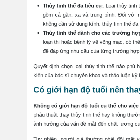
Thủy tinh thể đa tiêu cự:
Loại thủy tinh 
gồm cả gần, xa và trung bình. Đối với
không cần sử dụng kính, thủy tinh thể đa t
Thủy tinh thể dành cho các trường hợp
loạn thị hoặc bệnh lý về võng mạc, có thể
để đáp ứng nhu cầu của từng trường hợp 
Quyết định chọn loại thủy tinh thể nào phù
kiến của bác sĩ chuyên khoa và thảo luận kỹ
Có giới hạn độ tuổi nên tha
Không có giới hạn độ tuổi cụ thể cho việc 
phẫu thuật thay thủy tinh thể hay không thư
ảnh hưởng của vấn đề mắt đến chất lượng cu
Tuy nhiên, người già thường phải đối mặt 