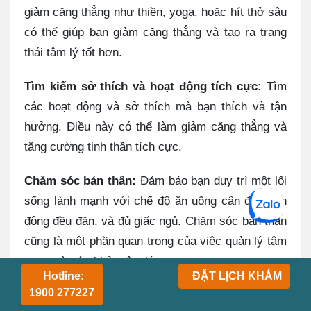
giảm căng thẳng như thiền, yoga, hoặc hít thở sâu
có thể giúp bạn giảm căng thẳng và tạo ra trạng
thái tâm lý tốt hơn.
Tìm kiếm sở thích và hoạt động tích cực:
Tìm
các hoạt động và sở thích mà bạn thích và tận
hưởng. Điều này có thể làm giảm căng thẳng và
tăng cường tinh thần tích cực.
Chăm sóc bản thân:
Đảm bảo bạn duy trì một lối
sống lành mạnh với chế độ ăn uống cân đối, vận
động đều đặn, và đủ giấc ngủ. Chăm sóc bản thân
cũng là một phần quan trọng của việc quản lý tâm
trạng và sức khỏe tâm lý.
Hotline:
ĐẶT LỊCH KHÁM
1900 277227
Tóm lại, việc đối phó với các hậu quả tâm lý của