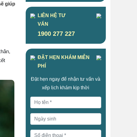
sẽ giúp
LIÊN HỆ TƯ
VẤN
1900 277 227
thân,
ĐẶT HẸN KHÁM MIỄN
kết
PHÍ
Đặt hẹn ngay để nhận tư vấn và
xếp lịch khám kịp thời