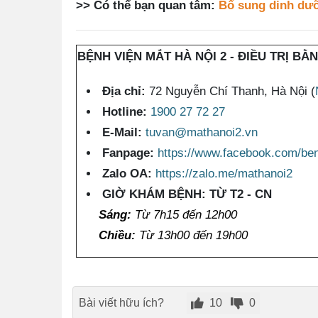
>> Có thể bạn quan tâm:
Bổ sung dinh dư
BỆNH VIỆN MẮT HÀ NỘI 2 - ĐIỀU TRỊ BẰ
Địa chỉ:
72 Nguyễn Chí Thanh, Hà Nội (
Hotline:
1900 27 72 27
E-Mail:
tuvan@mathanoi2.vn
Fanpage:
https://www.facebook.com/be
Zalo OA:
https://zalo.me/mathanoi2
GIỜ KHÁM BỆNH: TỪ T2 - CN
Sáng:
Từ 7h15 đến 12h00
Chiều:
Từ 13h00 đến 19h00
Bài viết hữu ích?
10
0