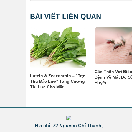
BÀI VIẾT LIÊN QUAN
Cẩn Thận Với Biế
Lutein & Zeaxanthin – “Trợ
Bệnh Về Mắt Do Số
Thủ Đắc Lực” Tăng Cường
Huyết
Thị Lực Cho Mắt
Địa chỉ: 72 Nguyễn Chí Thanh,