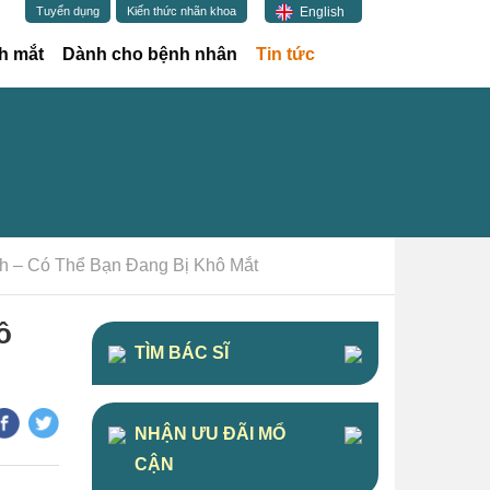
English
Tuyển dụng
Kiến thức nhãn khoa
(current)
h mắt
Dành cho bệnh nhân
Tin tức
h – Có Thể Bạn Đang Bị Khô Mắt
ô
TÌM BÁC SĨ
NHẬN ƯU ĐÃI MỔ
CẬN