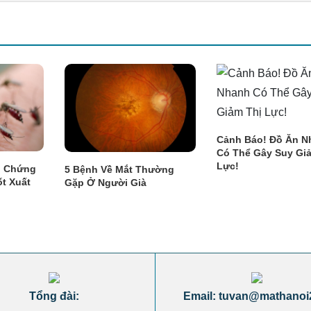
Cảnh Báo! Đồ Ăn N
Có Thể Gây Suy Gi
Lực!
n Chứng
5 Bệnh Về Mắt Thường
t Xuất
Gặp Ở Người Già
Tổng đài:
Email: tuvan@mathanoi