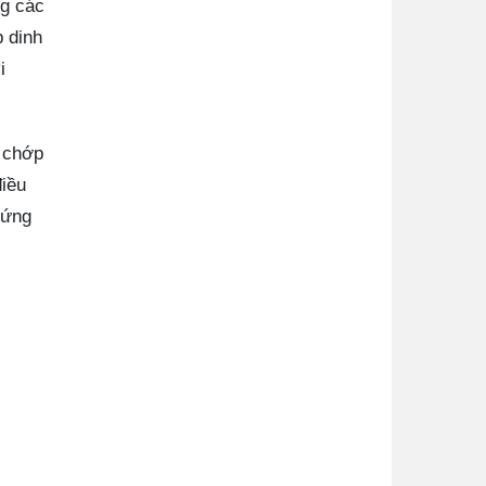
ng các
p dinh
i
n chớp
điều
hứng