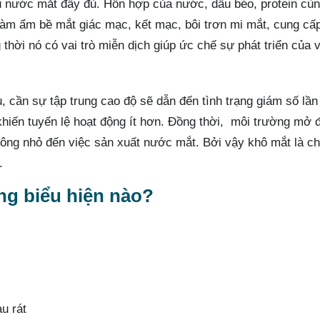
iếu nước mắt đầy đủ. Hỗn hợp của nước, dầu béo, protein cù
làm ẩm bề mắt giác mạc, kết mạc, bôi trơn mi mắt, cung cấ
ời nó có vai trò miễn dịch giúp ức chế sự phát triển của v
, cần sự tập trung cao độ sẽ dẫn đến tình trạng giám số lầ
 khiến tuyến lệ hoạt động ít hơn. Đồng thời, môi trường mở 
không nhỏ đến việc sản xuất nước mắt. Bởi vậy khô mắt là c
.
ng biểu hiện nào?
u rát