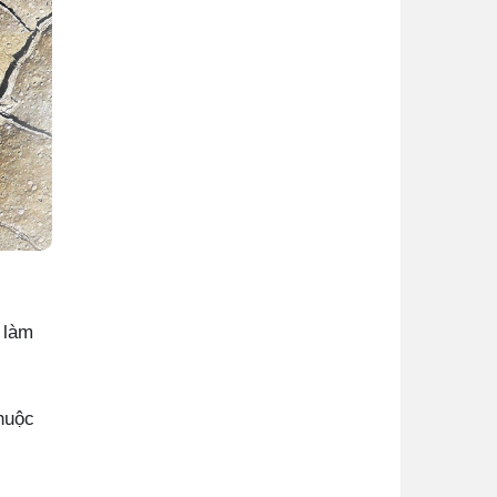
 làm
huộc