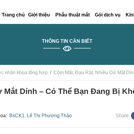
Trang chủ
Giới thiệu
Phẫu thuật mắt
Gói dịch vụ
Kín
THÔNG TIN CẦN BIẾT
ức nhãn khoa tổng hợp
Cộm Mắt, Đau Rát, Nhiều Dử Mắt Dín
ử Mắt Dính – Có Thể Bạn Đang Bị Kh
hoa:
BsCK1. Lê Thị Phương Thảo
Share