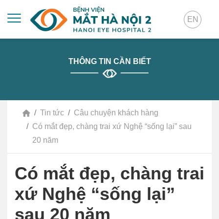
EN
THÔNG TIN CẦN BIẾT
Tin tức
Câu chuyện khách hàng
Có mắt đẹp, chàng trai xứ Nghệ “sống lại” sau
20 năm
Có mắt đẹp, chàng trai
xứ Nghệ “sống lại”
sau 20 năm