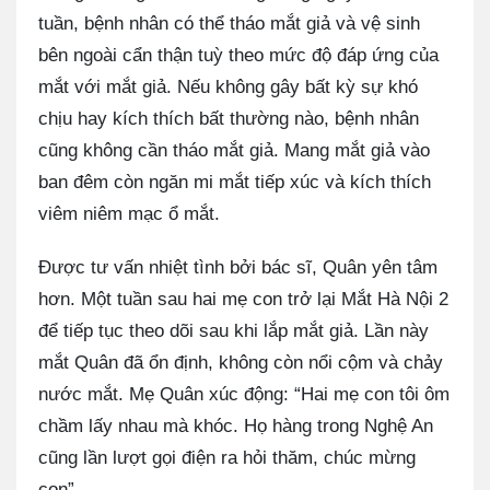
tuần, bệnh nhân có thể tháo mắt giả và vệ sinh
bên ngoài cẩn thận tuỳ theo mức độ đáp ứng của
mắt với mắt giả. Nếu không gây bất kỳ sự khó
chịu hay kích thích bất thường nào, bệnh nhân
cũng không cần tháo mắt giả. Mang mắt giả vào
ban đêm còn ngăn mi mắt tiếp xúc và kích thích
viêm niêm mạc ổ mắt.
Được tư vấn nhiệt tình bởi bác sĩ, Quân yên tâm
hơn. Một tuần sau hai mẹ con trở lại Mắt Hà Nội 2
để tiếp tục theo dõi sau khi lắp mắt giả. Lần này
mắt Quân đã ổn định, không còn nổi cộm và chảy
nước mắt. Mẹ Quân xúc động: “Hai mẹ con tôi ôm
chầm lấy nhau mà khóc. Họ hàng trong Nghệ An
cũng lần lượt gọi điện ra hỏi thăm, chúc mừng
con”.