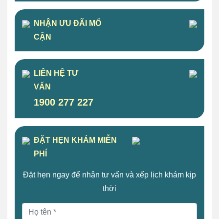
NHẬN ƯU ĐÃI MỔ
CẬN
LIÊN HỆ TƯ
VẤN
1900 277 227
ĐẶT HẸN KHÁM MIỄN
PHÍ
Đặt hẹn ngay để nhận tư vấn và xếp lịch khám kịp
thời