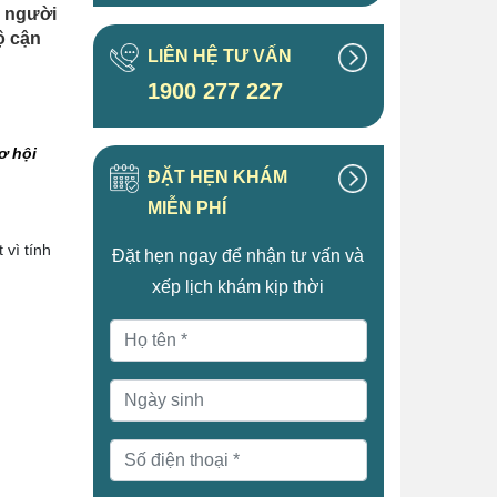
u người
ộ cận
LIÊN HỆ TƯ VẤN
1900 277 227
ơ hội
ĐẶT HẸN KHÁM
MIỄN PHÍ
 vì tính
Đặt hẹn ngay để nhận tư vấn và
xếp lịch khám kịp thời