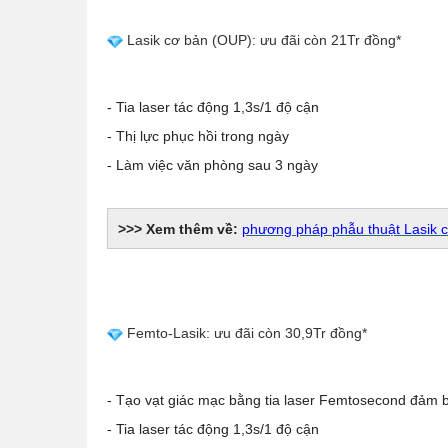
Lasik cơ bản (OUP): ưu đãi còn 21Tr đồng*
- Tia laser tác động 1,3s/1 độ cận
- Thị lực phục hồi trong ngày
- Làm việc văn phòng sau 3 ngày
>>> Xem thêm về:
phương pháp phẫu thuật Lasik 
Femto-Lasik: ưu đãi còn 30,9Tr đồng*
- Tạo vạt giác mạc bằng tia laser Femtosecond đảm b
- Tia laser tác động 1,3s/1 độ cận