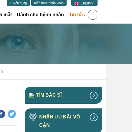
English
Tuyển dụng
Kiến thức nhãn khoa
(current)
h mắt
Dành cho bệnh nhân
Tin tức
nh
TÌM BÁC SĨ
NHẬN ƯU ĐÃI MỔ
CẬN