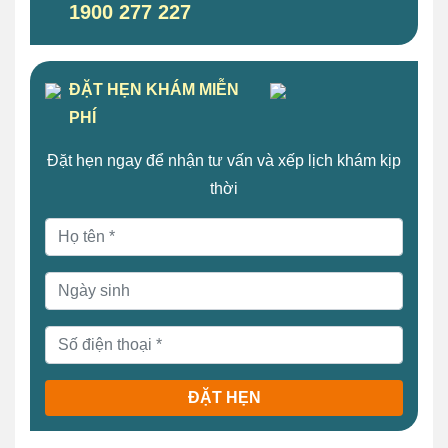
1900 277 227
ĐẶT HẸN KHÁM MIỄN
PHÍ
Đặt hẹn ngay để nhận tư vấn và xếp lịch khám kịp
thời
ĐẶT HẸN