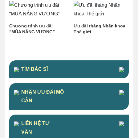
Chương trình ưu đãi
Ưu đãi tháng Nhãn khoa
“MÙA NẮNG VƯƠNG”
Thế giới
TÌM BÁC SĨ
NHẬN ƯU ĐÃI MỔ
CẬN
LIÊN HỆ TƯ
VẤN