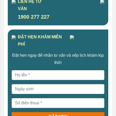
LIÊN HỆ TƯ
VẤN
1900 277 227
ĐẶT HẸN KHÁM MIỄN
PHÍ
Đặt hẹn ngay để nhận tư vấn và xếp lịch khám kịp
thời