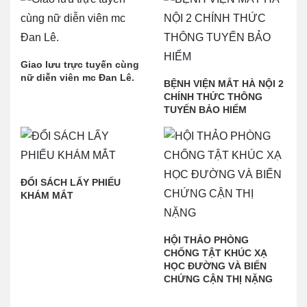
Giao lưu trực tuyến cùng
nữ diễn viên mc Đan Lê.
BỆNH VIỆN MẮT HÀ NỘI 2
CHÍNH THỨC THÔNG
TUYẾN BẢO HIỂM
ĐỔI SÁCH LẤY PHIẾU
KHÁM MẮT
HỘI THẢO PHÒNG
CHỐNG TẬT KHÚC XẠ
HỌC ĐƯỜNG VÀ BIẾN
CHỨNG CẬN THỊ NẶNG