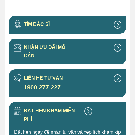
TÌM BÁC SĨ
NHẬN ƯU ĐÃI MỔ
CẬN
LIÊN HỆ TƯ VẤN
1900 277 227
ĐẶT HẸN KHÁM MIỄN
PHÍ
Đặt hẹn ngay để nhận tư vấn và xếp lịch khám kịp