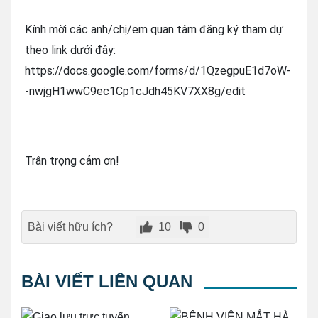
Kính mời các anh/chị/em quan tâm đăng ký tham dự
theo link dưới đây:
https://docs.google.com/forms/d/1QzegpuE1d7oW-
-nwjgH1wwC9ec1Cp1cJdh45KV7XX8g/edit
Trân trọng cảm ơn!
Bài viết hữu ích?
10
0
BÀI VIẾT LIÊN QUAN