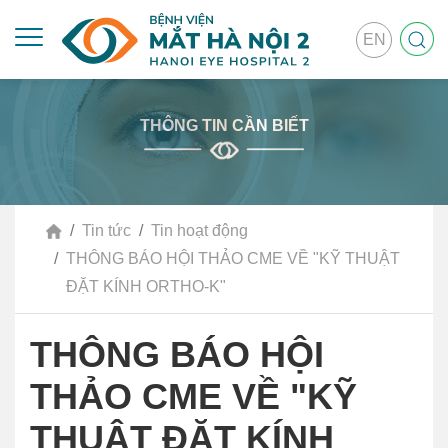
EN
THÔNG TIN CẦN BIẾT
Tin tức
Tin hoạt động
THÔNG BÁO HỘI THẢO CME VỀ "KỸ THUẬT
ĐẶT KÍNH ORTHO-K"
THÔNG BÁO HỘI
THẢO CME VỀ "KỸ
THUẬT ĐẶT KÍNH