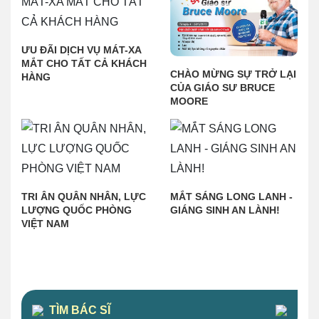
ƯU ĐÃI DỊCH VỤ MÁT-XA
MẮT CHO TẤT CẢ KHÁCH
CHÀO MỪNG SỰ TRỞ LẠI
HÀNG
CỦA GIÁO SƯ BRUCE
MOORE
TRI ÂN QUÂN NHÂN, LỰC
MẮT SÁNG LONG LANH -
LƯỢNG QUỐC PHÒNG
GIÁNG SINH AN LÀNH!
VIỆT NAM
TÌM BÁC SĨ