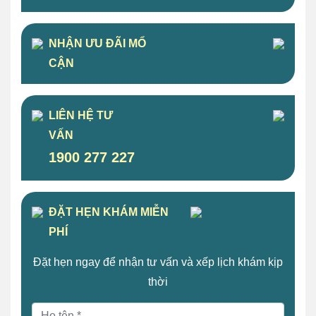
NHẬN ƯU ĐÃI MỔ
CẬN
LIÊN HỆ TƯ
VẤN
1900 277 227
ĐẶT HẸN KHÁM MIỄN
PHÍ
Đặt hẹn ngay để nhận tư vấn và xếp lịch khám kịp
thời