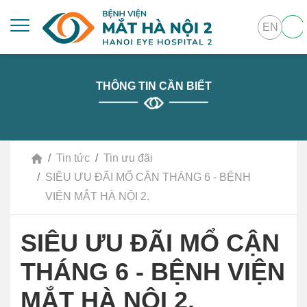
EN
THÔNG TIN CẦN BIẾT
Tin tức
Tin ưu đãi
SIÊU ƯU ĐÃI MỔ CẬN THÁNG 6 - BỆNH
VIỆN MẮT HÀ NỘI 2.
SIÊU ƯU ĐÃI MỔ CẬN
THÁNG 6 - BỆNH VIỆN
MẮT HÀ NỘI 2.