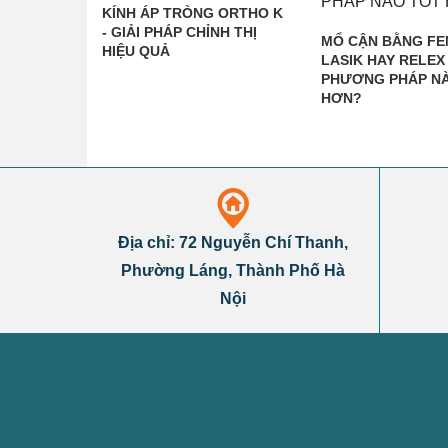
KÍNH ÁP TRÒNG ORTHO K
- GIẢI PHÁP CHỈNH THỊ
MỔ CẬN BẰNG F
HIỆU QUẢ
LASIK HAY RELEX
PHƯƠNG PHÁP N
HƠN?
Địa chỉ: 72 Nguyễn Chí Thanh,
Phường Láng, Thành Phố Hà
Nội