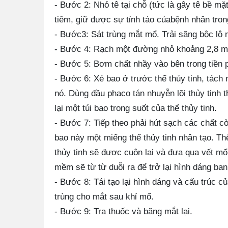
- Bước 2: Nhỏ tê tại chỗ (tức là gây tê bề m
tiêm, giữ được sự tỉnh táo củabệnh nhân trong
- Bước3: Sát trùng mắt mổ. Trải săng bộc lộ
- Bước 4: Rạch một đường nhỏ khoảng 2,8 mm
- Bước 5: Bơm chất nhầy vào bên trong tiền 
- Bước 6: Xé bao ở trước thể thủy tinh, tách 
nó. Dùng đầu phaco tán nhuyễn lõi thủy tinh 
lại một túi bao trong suốt của thể thủy tinh.
- Bước 7: Tiếp theo phải hút sạch các chất còn 
bao này một miếng thể thủy tinh nhân tạo. T
thủy tinh sẽ được cuộn lại và đưa qua vết mổ.
mềm sẽ từ từ duỗi ra để trở lại hình dáng ban
- Bước 8: Tái tạo lại hình dáng và cấu trúc 
trùng cho mắt sau khỉ mổ.
- Bước 9: Tra thuốc và băng mắt lại.