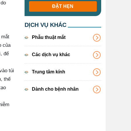
 do
ĐẶT HẸN
DỊCH VỤ KHÁC
a mắt
Phẫu thuật mắt
o của
, để
Các dịch vụ khác
vào túi
Trung tâm kính
, thể
tạo
Dành cho bệnh nhân
nhiễm