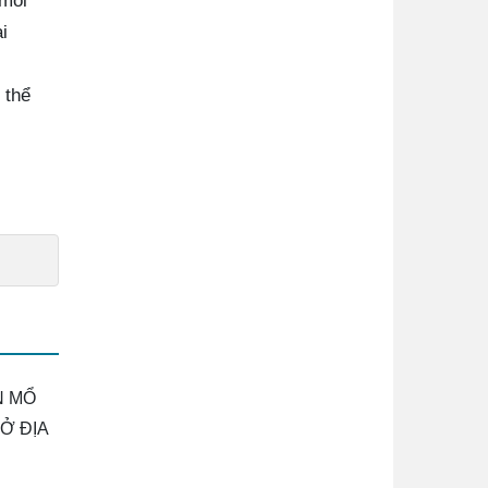
 môi
i
 thể