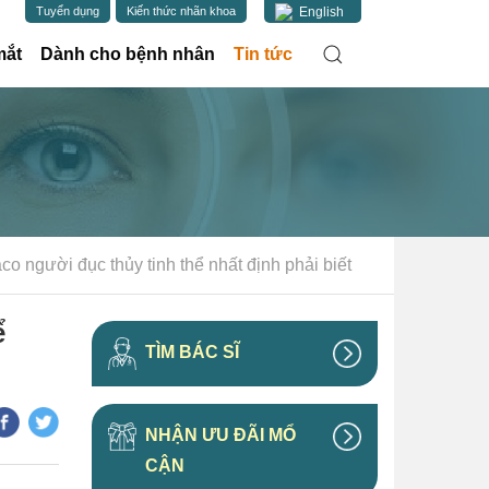
English
Tuyển dụng
Kiến thức nhãn khoa
(current)
mắt
Dành cho bệnh nhân
Tin tức
co người đục thủy tinh thể nhất định phải biết
ể
TÌM BÁC SĨ
NHẬN ƯU ĐÃI MỔ
CẬN