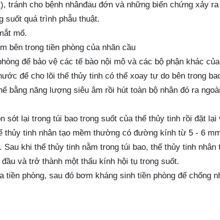
ặt), tránh cho bệnh nhânđau đớn và những biến chứng xảy ra
 suốt quá trình phẫu thuật.
 mắt mổ.
 bên trong tiền phòng của nhãn cầu
phòng để bảo vệ các tế bào nội mô và các bộ phận khác củ
nước để cho lõi thể thủy tinh có thể xoay tự do bên trong ba
thể bằng năng lượng siêu âm rồi hút toàn bộ nhân đó ra ngoài
sót lại trong túi bao trong suốt của thể thủy tinh rồi đặt lại 
hể thủy tinh nhân tạo mềm thường có đường kính từ 5 - 6 mm
 Sau khi thể thủy tinh nằm trong túi bao, thể thủy tinh nhân 
 đầu và trở thành một thấu kính hội tụ trong suốt.
của tiền phòng, sau đó bơm kháng sinh tiền phòng để chống 