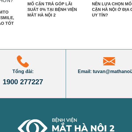
MỔ CẬN TRẢ GÓP LÃI
NÊN LỰA CHỌN MỔ
SUẤT 0% TẠI BỆNH VIỆN
CẬN HÀ NỘI Ở ĐỊA 
EMTO
MẮT HÀ NỘI 2
UY TÍN?
 SMILE,
ÀO TỐT
Tổng đài:
Email: tuvan@mathanoi
1900 277227