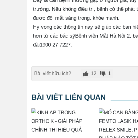
Đây là căn bệnh thường gặp ở người già, tu
trường. Nếu không điều trị, bệnh có thể phát tr
được đôi mắt sáng trong, khỏe mạnh.
Hy vọng các thông tin này sẽ giúp các bạn h
hơn từ các bác sỹBệnh viện Mắt Hà Nội 2, bạn
đài1900 27 7227.
Bài viết hữu ích?
12
1
BÀI VIẾT LIÊN QUAN