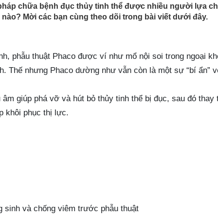
pháp chữa bệnh đục thủy tinh thể được nhiều người lựa c
 nào? Mời các bạn cùng theo dõi trong bài viết dưới đây.
h, phẫu thuật Phaco được ví như mổ nội soi trong ngoại kh
h. Thế nhưng Phaco dường như vẫn còn là một sự “bí ẩn” v
âm giúp phá vỡ và hút bỏ thủy tinh thể bị đục, sau đó thay 
 khôi phục thị lực.
g sinh và chống viêm trước phẫu thuật