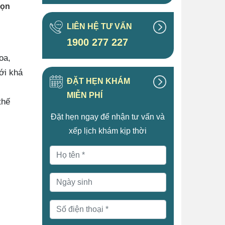
họn
LIÊN HỆ TƯ VẤN
1900 277 227
oa,
ới khá
ĐẶT HẸN KHÁM
MIỄN PHÍ
thế
Đặt hẹn ngay để nhận tư vấn và
xếp lịch khám kịp thời