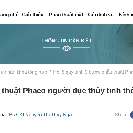
rang chủ
Giới thiệu
Phẫu thuật mắt
Gói dịch vụ
Kính 
THÔNG TIN CẦN BIẾT
ức nhãn khoa tổng hợp
Hé lộ quy trình 9 bước phẫu thuật Pha
 thuật Phaco người đục thủy tinh th
hoa:
Bs.CKI Nguyễn Thị Thúy Nga
Share