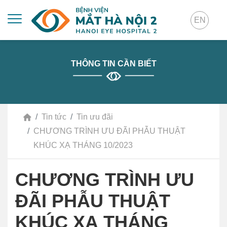
EN
THÔNG TIN CẦN BIẾT
Tin tức
Tin ưu đãi
CHƯƠNG TRÌNH ƯU ĐÃI PHẪU THUẬT
KHÚC XẠ THÁNG 10/2023
CHƯƠNG TRÌNH ƯU
ĐÃI PHẪU THUẬT
KHÚC XẠ THÁNG