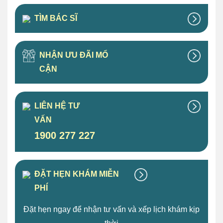
TÌM BÁC SĨ
NHẬN ƯU ĐÃI MỔ
CẬN
LIÊN HỆ TƯ
VẤN
1900 277 227
ĐẶT HẸN KHÁM MIỄN
PHÍ
Đặt hẹn ngay để nhận tư vấn và xếp lịch khám kịp