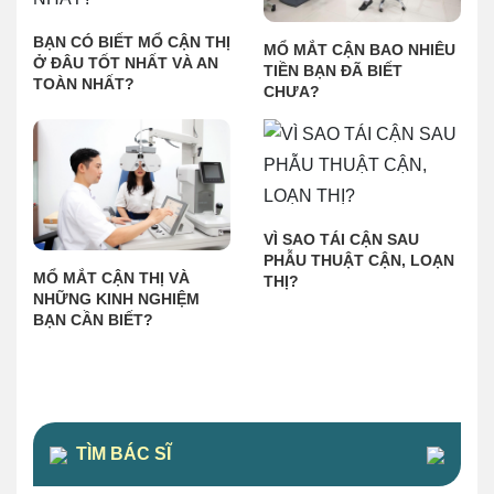
BẠN CÓ BIẾT MỔ CẬN THỊ
MỔ MẮT CẬN BAO NHIÊU
Ở ĐÂU TỐT NHẤT VÀ AN
TIỀN BẠN ĐÃ BIẾT
TOÀN NHẤT?
CHƯA?
VÌ SAO TÁI CẬN SAU
PHẪU THUẬT CẬN, LOẠN
MỔ MẮT CẬN THỊ VÀ
THỊ?
NHỮNG KINH NGHIỆM
BẠN CẦN BIẾT?
TÌM BÁC SĨ