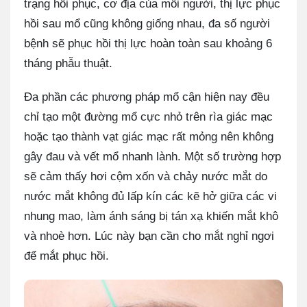
trạng hồi phục, cơ địa của mỗi người, thị lực phục
hồi sau mổ cũng không giống nhau, đa số người
bệnh sẽ phục hồi thị lực hoàn toàn sau khoảng 6
tháng phẫu thuật.
Đa phần các phương pháp mổ cận hiện nay đều
chỉ tạo một đường mổ cực nhỏ trên rìa giác mạc
hoặc tạo thành vạt giác mạc rất mỏng nên không
gây đau và vết mổ nhanh lành. Một số trường hợp
sẽ cảm thấy hơi cộm xốn và chảy nước mắt do
nước mắt không đủ lấp kín các kẽ hở giữa các vi
nhung mao, làm ánh sáng bị tán xạ khiến mắt khô
và nhoè hơn. Lúc này bạn cần cho mắt nghỉ ngơi
để mắt phục hồi.