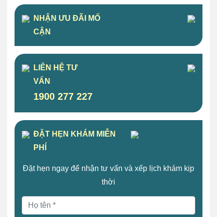
NHẬN ƯU ĐÃI MỔ
CẬN
LIÊN HỆ TƯ
VẤN
1900 277 227
ĐẶT HẸN KHÁM MIỄN
PHÍ
Đặt hẹn ngay để nhận tư vấn và xếp lịch khám kịp
thời