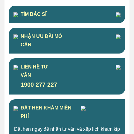
TÌM BÁC SĨ
NHẬN ƯU ĐÃI MỔ
CẬN
LIÊN HỆ TƯ
VẤN
1900 277 227
ĐẶT HẸN KHÁM MIỄN
PHÍ
Đặt hẹn ngay để nhận tư vấn và xếp lịch khám kịp