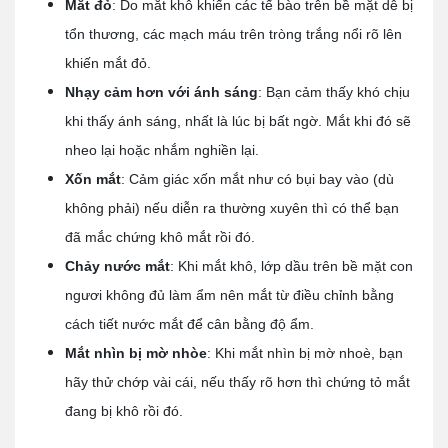
Mắt đỏ
: Do mắt khô khiến các tế bào trên bề mặt dễ bị
tổn thương, các mạch máu trên tròng trắng nổi rõ lên
khiến mắt đỏ.
Nhạy cảm hơn với ánh sáng
: Bạn cảm thấy khó chịu
khi thấy ánh sáng, nhất là lúc bị bất ngờ. Mắt khi đó sẽ
nheo lại hoặc nhắm nghiền lại.
Xốn mắt
: Cảm giác xốn mắt như có bụi bay vào (dù
không phải) nếu diễn ra thường xuyên thì có thể bạn
đã mắc chứng khô mắt rồi đó.
Chảy nước mắt
: Khi mắt khô, lớp dầu trên bề mặt con
ngươi không đủ làm ẩm nên mắt từ điều chỉnh bằng
cách tiết nước mắt để cân bằng độ ẩm.
Mắt nhìn bị mờ nhòe
: Khi mắt nhìn bị mờ nhoè, bạn
hãy thử chớp vài cái, nếu thấy rõ hơn thì chứng tỏ mắt
đang bị khô rồi đó.