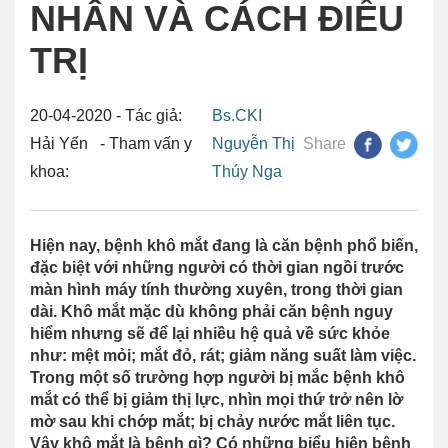
NHÂN VÀ CÁCH ĐIỀU
TRỊ
20-04-2020 - Tác giả:
Bs.CKI
Hải Yến - Tham vấn y
Nguyễn Thị
Share
khoa:
Thúy Nga
Hiện nay, bệnh khô mắt đang là căn bệnh phổ biến,
đặc biệt với những người có thời gian ngồi trước
màn hình máy tính thường xuyên, trong thời gian
dài. Khô mắt mặc dù không phải căn bệnh nguy
hiểm nhưng sẽ để lại nhiều hệ quả về sức khỏe
như: mệt mỏi; mắt đỏ, rát; giảm năng suất làm việc.
Trong một số trường hợp người bị mắc bệnh khô
mắt có thể bị giảm thị lực, nhìn mọi thứ trở nên lờ
mờ sau khi chớp mắt; bị chảy nước mắt liên tục.
Vậy khô mắt là bệnh gì? Có những biểu hiện bệnh