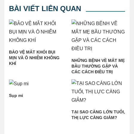
BÀI VIẾT LIÊN QUAN
BẢO VỆ MẮT KHỎI BỤI
MỊN VÀ Ô NHIỄM KHÔNG
NHỮNG BỆNH VỀ MẮT MẸ
KHÍ
BẦU THƯỜNG GẶP VÀ
CÁC CÁCH ĐIỀU TRỊ
Sụp mi
TẠI SAO CÀNG LỚN TUỔI,
THỊ LỰC CÀNG GIẢM?