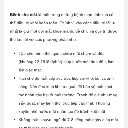
Bệnh khô mắt
là một trong những bệnh mạn tính khó có
thể điều trị khỏi hoàn toàn. Chính vì vậy cách điều trị tối ưu
nhất là giữ một đôi mắt khỏe mạnh, dễ chịu và duy trì được
thể lực tốt với các phương pháp như:
Tập cho mình thói quen chớp mắt chậm và đều
(khoảng 12-18 lần/phút) giúp nước mắt dàn đều, làm
ẩm giác mạc.
Hạn chế để mắt tiếp xúc trực tiếp với khói bụi và ánh
sáng. Nên đeo kính khi ra ngoài để bảo vệ mắt khỏi
tác nhân gây hại từ môi trường. Tránh để gió như máy
sấy, quạt, máy lạnh thổi trực tiếp vào mắt. Thường
xuyên nhỏ nước mắt nhân tạo để tránh khô mắt.
Không thức khuya, ngủ đủ 7-8 tiếng mỗi ngày giúp mắt
có thời gian nghỉ ngơi tốt nhất.