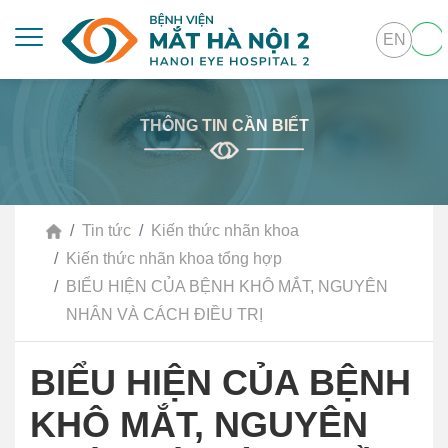
EN
THÔNG TIN CẦN BIẾT
Tin tức
Kiến thức nhãn khoa
Kiến thức nhãn khoa tổng hợp
BIỂU HIỆN CỦA BỆNH KHÔ MẮT, NGUYÊN
NHÂN VÀ CÁCH ĐIỀU TRỊ
BIỂU HIỆN CỦA BỆNH
KHÔ MẮT, NGUYÊN