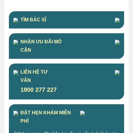
TÌM BÁC SĨ
NHẬN ƯU ĐÃI MỔ
CẬN
LIÊN HỆ TƯ
VẤN
1900 277 227
ĐẶT HẸN KHÁM MIỄN
PHÍ