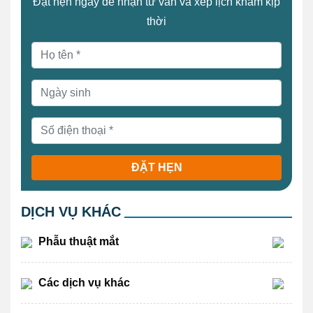
Đặt hẹn ngay để nhận tư vấn và xếp lịch khám kịp
thời
ĐẶT HẸN
DỊCH VỤ KHÁC
Phẫu thuật mắt
Các dịch vụ khác