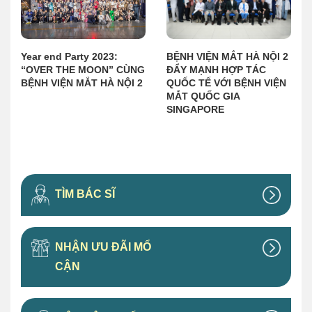
BỆNH VIỆN MẮT HÀ NỘI 2
Year end Party 2023:
ĐẨY MẠNH HỢP TÁC
“OVER THE MOON” CÙNG
QUỐC TẾ VỚI BỆNH VIỆN
BỆNH VIỆN MẮT HÀ NỘI 2
MẮT QUỐC GIA
SINGAPORE
TÌM BÁC SĨ
NHẬN ƯU ĐÃI MỔ
CẬN