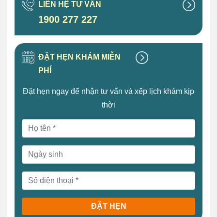
LIÊN HỆ TƯ VẤN
1900 277 227
ĐẶT HẸN KHÁM MIỄN
PHÍ
Đặt hẹn ngay để nhận tư vấn và xếp lịch khám kịp
thời
ĐẶT HẸN