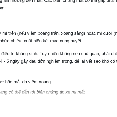
ng ảnh hưởng đến mắt. Các biến chứng mắt có thể gặp phải 
ồm:
y mi trên (nếu viêm xoang trán, xoang sàng) hoặc mi dưới (
nhức nhiều, xuất hiện kết mạc xung huyết.
 điều trị kháng sinh. Tuy nhiên không nên chủ quan, phải chữ
4 - 5 ngày gây đau đớn nghiêm trọng, để lại vết sẹo khó có 
ng có thể dẫn tới biến chứng áp xe mi mắt