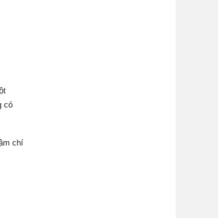
ột
g có
hậm chí