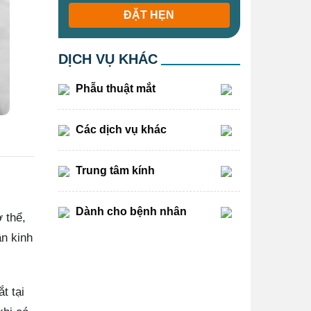
ĐẶT HẸN
DỊCH VỤ KHÁC
Phẫu thuật mắt
Các dịch vụ khác
Trung tâm kính
Dành cho bệnh nhân
 thể,
n kinh
t tại