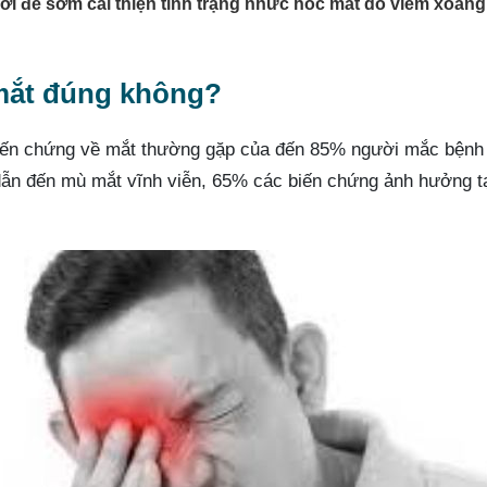
thời để sớm cải thiện tình trạng nhức hốc mắt do viêm xoang
mắt đúng không?
biến chứng về mắt thường gặp của đến 85% người mắc bệnh
dẫn đến mù mắt vĩnh viễn, 65% các biến chứng ảnh hưởng 