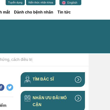
English
Tuyển dụng
Kiến thức nhãn khoa
h mắt
Dành cho bệnh nhân
Tin tức
ứng, cách điều trị
TÌM BÁC SĨ
NHẬN ƯU ĐÃI MỔ
CẬN
hiểm