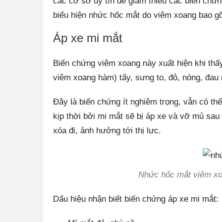
các cơ sở uy tín để giảm thiểu các biến chứ
biểu hiện nhức hốc mắt do viêm xoang bao g
Áp xe mi mắt
Biến chứng viêm xoang này xuất hiện khi thấ
viêm xoang hàm) tấy, sưng to, đỏ, nóng, đau 
Đây là biến chứng ít nghiêm trọng, vẫn có thể
kịp thời bởi mi mắt sẽ bị áp xe và vỡ mủ sau 
xóa đi, ảnh hưởng tới thị lực.
Nhức hốc mắt viêm xoa
Dấu hiệu nhận biết biến chứng áp xe mi mắt: