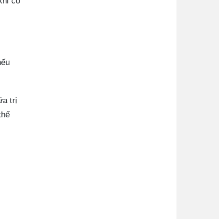
khi có
nếu
a trị
thể