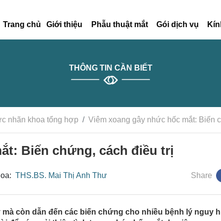
Trang chủ
Giới thiệu
Phẫu thuật mắt
Gói dịch vụ
Kín
THÔNG TIN CẦN BIẾT
ức nhãn khoa tổng hợp
Viêm xoang gây nhức hốc mắt: Biến ch
t: Biến chứng, cách điều trị
hoa:
THS.BS. Mai Thị Anh Thư
Share
 mà còn dẫn đến các biến chứng cho nhiều bệnh lý nguy 