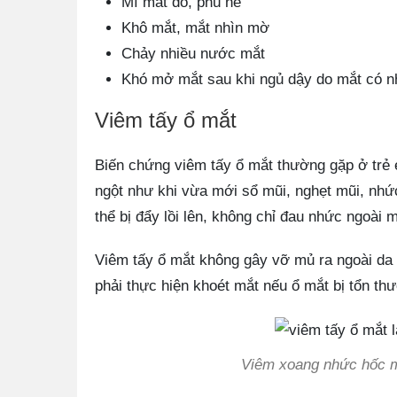
Mí mắt đỏ, phù nề
Khô mắt, mắt nhìn mờ
Chảy nhiều nước mắt
Khó mở mắt sau khi ngủ dậy do mắt có nh
Viêm tấy ổ mắt
Biến chứng viêm tấy ổ mắt thường gặp ở trẻ 
ngột như khi vừa mới sổ mũi, nghẹt mũi, nhứ
thể bị đẩy lồi lên, không chỉ đau nhức ngoài
Viêm tấy ổ mắt không gây vỡ mủ ra ngoài da v
phải thực hiện khoét mắt nếu ổ mắt bị tổn th
Viêm xoang nhức hốc mắ