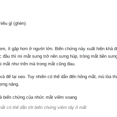
iều gỉ (ghèn)
em, ít gặp hơn ở người lớn. Biến chứng này xuất hiện khá đ
c đầu thì mi mắt sưng trở nên sưng húp, tròng mắt bên sưn
 mi mắt như trên mà trong mắt cũng đau.
à để lại sẹo. Tuy nhiên có thể dẫn đến hỏng mắt, mù lòa t
ương nặng.
t có thể dẫn tới biến chứng viêm tấy ổ mắt