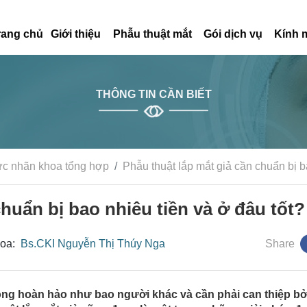
rang chủ
Giới thiệu
Phẫu thuật mắt
Gói dịch vụ
Kính 
THÔNG TIN CẦN BIẾT
ức nhãn khoa tổng hợp
Phẫu thuật lắp mắt giả cần chuẩn bị b
chuẩn bị bao nhiêu tiền và ở đâu tốt?
hoa:
Bs.CKI Nguyễn Thị Thúy Nga
Share
ng hoàn hảo như bao người khác và cần phải can thiệp bở