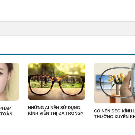
NHỮNG AI NÊN SỬ DỤNG
PHÁP
CÓ NÊN ĐEO KÍNH 
KÍNH VIỄN THỊ ĐA TRÒNG?
 TOÀN
THƯỜNG XUYÊN K