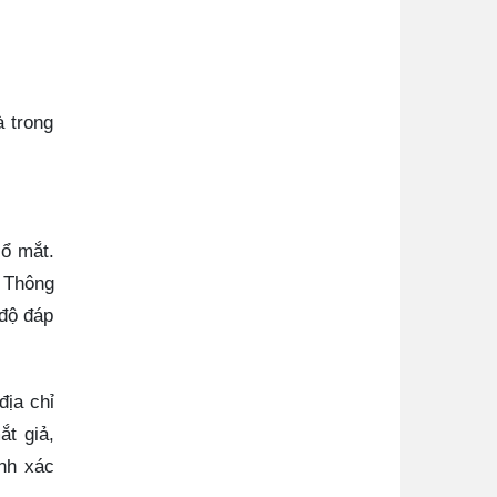
à trong
 ổ mắt.
. Thông
 độ đáp
địa chỉ
ắt giả,
nh xác