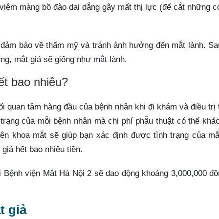
 viêm màng bồ đào dai dẳng gây mất thị lực (để cắt những 
ốt đảm bảo về thẩm mỹ và tránh ảnh hưởng đến mắt lành. S
ờng, mắt giả sẽ giống như mắt lành.
hết bao nhiêu?
ối quan tâm hàng đầu của bệnh nhân khi đi khám và điều trị 
h trạng của mỗi bệnh nhân mà chi phí phẫu thuật có thể khá
yên khoa mắt sẽ giúp bạn xác định được tình trạng của mắ
giả hết bao nhiêu tiền.
ại Bệnh viện Mắt Hà Nội 2 sẽ dao động khoảng 3,000,000 đ
t giả