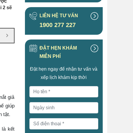
ược
i 2 sẽ
LIÊN HỆ TƯ VẤN
1900 277 227
ĐẶT HẸN KHÁM
MIỄN PHÍ
Đặt hẹn ngay để nhận tư vấn và
xếp lịch khám kịp thời
mắt giả
hể giúp
h tật.
là kết