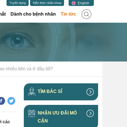
English
Tuyển dụng
Kiến thức nhãn khoa
(current)
mắt
Dành cho bệnh nhân
Tin tức
ao nhiêu tiền và ở đâu tốt?
TÌM BÁC SĨ
NHẬN ƯU ĐÃI MỔ
CẬN
i các