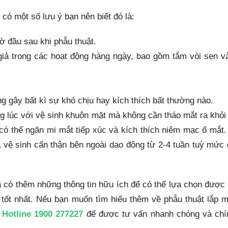
 có một số lưu ý bạn nên biết đó là:
ờ đầu sau khi phẫu thuật.
giả trong các hoạt động hàng ngày, bao gồm tắm vòi sen v
g gây bất kì sự khó chịu hay kích thích bất thường nào.
ng lúc với vệ sinh khuôn mặt mà không cần tháo mắt ra khỏi
có thể ngăn mi mắt tiếp xúc và kích thích niêm mạc ổ mắt
à vệ sinh cẩn thận bên ngoài dao động từ 2-4 tuần tuỳ mức
ã có thêm những thông tin hữu ích để có thể lựa chọn được 
 tốt nhất. Nếu bạn muốn tìm hiểu thêm về phẫu thuật lắp m
a
Hotline 1900 277227
để được tư vấn nhanh chóng và chí