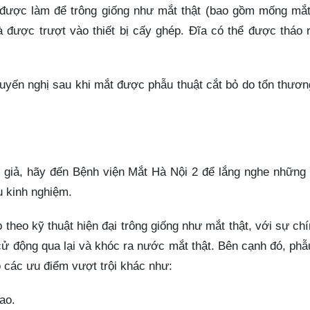
 được làm để trông giống như mắt thật (bao gồm mống mắt
 được trượt vào thiết bị cấy ghép. Đĩa có thể được tháo 
uyến nghị sau khi mắt được phẫu thuật cắt bỏ do tổn thươ
 giả, hãy đến Bệnh viện Mắt Hà Nội 2 để lắng nghe những
àu kinh nghiệm.
 theo kỹ thuật hiện đại trông giống như mắt thật, với sự ch
cử động qua lại và khóc ra nước mắt thật. Bên cạnh đó, phẫ
ó các ưu điểm vượt trội khác như:
ao.