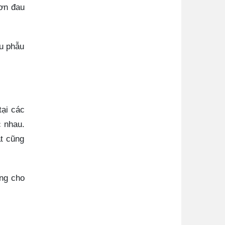
cơn đau
au phẫu
tại các
c nhau.
t cũng
ồng cho