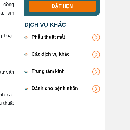
, đồng
ĐẶT HẸN
ra, làm
DỊCH VỤ KHÁC
ng hoặc
Phẫu thuật mắt
Các dịch vụ khác
Trung tâm kính
 tư vấn
Dành cho bệnh nhân
ính xác
u thuật