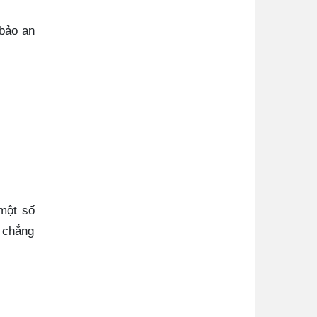
 bảo an
 một số
, chẳng