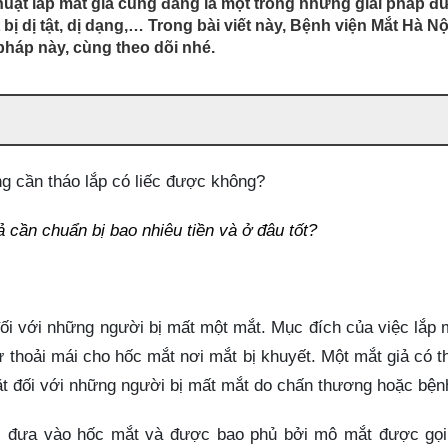
uật lắp mắt giả cũng đang là một trong những giải pháp đ
 dị tật, dị dạng,… Trong bài viết này, Bệnh viện Mắt Hà Nộ
pháp này, cùng theo dõi nhé.
ả cần chuẩn bị bao nhiêu tiền và ở đâu tốt?
 đối với những người bị mất một mắt. Mục đích của việc lắp 
ự thoải mái cho hốc mắt nơi mắt bị khuyết. Một mắt giả có t
t đối với những người bị mất mắt do chấn thương hoặc bện
 đưa vào hốc mắt và được bao phủ bởi mô mắt được gọi 