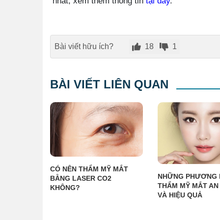
nhất, xem thêm thông tin
tại đây
.
Bài viết hữu ích?
18
1
BÀI VIẾT LIÊN QUAN
CÓ NÊN THẨM MỸ MẮT
NHỮNG PHƯƠNG 
BẰNG LASER CO2
THẨM MỸ MẮT AN
KHÔNG?
VÀ HIỆU QUẢ