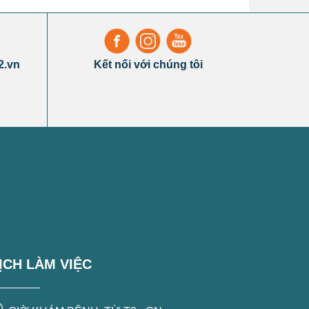
2.vn
Kết nối với chúng tôi
ỊCH LÀM VIỆC