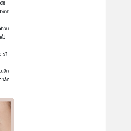
 để
 bình
phẫu
mắt
c sĩ
tuần
 nhân