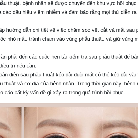
hẫu thuật, bệnh nhân sẽ được chuyển đến khu vực hồi phục
a các dấu hiệu viêm nhiễm và đảm bảo rằng mọi thứ diễn ra
p hướng dẫn chi tiết về việc chăm sóc vết cắt và mắt sau 
uốc nhỏ mắt, tránh chạm vào vùng phẫu thuật, và giữ vùng 
n phải đến các cuộc hẹn tái kiểm tra sau phẫu thuật để bá
điều trị nếu cần.
oàn diện sau phẫu thuật kéo dài đuôi mắt có thể kéo dài vài 
 thuật và cơ địa của bệnh nhân. Trong thời gian này, bệnh
o cáo bất kỳ vấn đề gì xảy ra trong quá trình hồi phục.