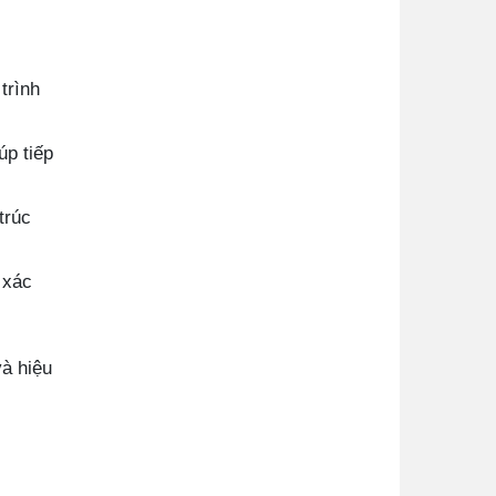
trình
úp tiếp
trúc
 xác
và hiệu