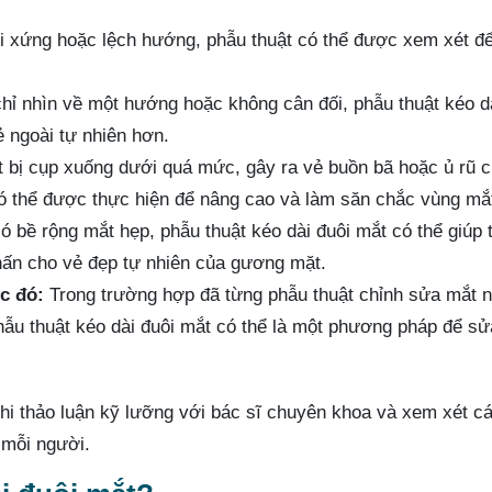
i xứng hoặc lệch hướng, phẫu thuật có thể được xem xét để
hỉ nhìn về một hướng hoặc không cân đối, phẫu thuật kéo d
ẻ ngoài tự nhiên hơn.
 bị cụp xuống dưới quá mức, gây ra vẻ buồn bã hoặc ủ rũ 
có thể được thực hiện để nâng cao và làm săn chắc vùng mắ
 bề rộng mắt hẹp, phẫu thuật kéo dài đuôi mắt có thể giúp 
hấn cho vẻ đẹp tự nhiên của gương mặt.
c đó:
Trong trường hợp đã từng phẫu thuật chỉnh sửa mắt 
ẫu thuật kéo dài đuôi mắt có thể là một phương pháp để sử
hi thảo luận kỹ lưỡng với bác sĩ chuyên khoa và xem xét c
 mỗi người.