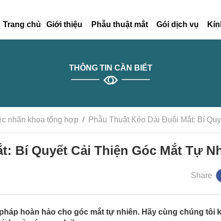
Trang chủ
Giới thiệu
Phẫu thuật mắt
Gói dịch vụ
Kín
THÔNG TIN CẦN BIẾT
ức nhãn khoa tổng hợp
Phẫu Thuật Kéo Dài Đuôi Mắt: Bí Quy
t: Bí Quyết Cải Thiện Góc Mắt Tự N
Share
ải pháp hoàn hảo cho góc mắt tự nhiên. Hãy cùng chúng tôi