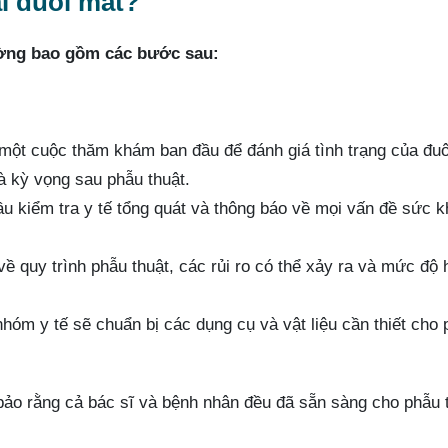
ài đuôi mắt?
ường bao gồm các bước sau:
 một cuộc thăm khám ban đầu để đánh giá tình trạng của đuô
à kỳ vọng sau phẫu thuật.
 kiểm tra y tế tổng quát và thông báo về mọi vấn đề sức 
ề quy trình phẫu thuật, các rủi ro có thể xảy ra và mức độ 
hóm y tế sẽ chuẩn bị các dụng cụ và vật liệu cần thiết cho
 bảo rằng cả bác sĩ và bệnh nhân đều đã sẵn sàng cho phẫu 