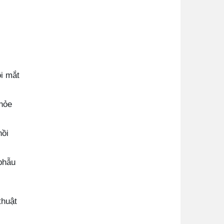
i mắt
khỏe
hồi
 phẫu
thuật