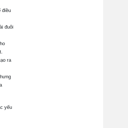
 điều
ài đuôi
cho
t.
tạo ra
nhưng
a
ác yếu