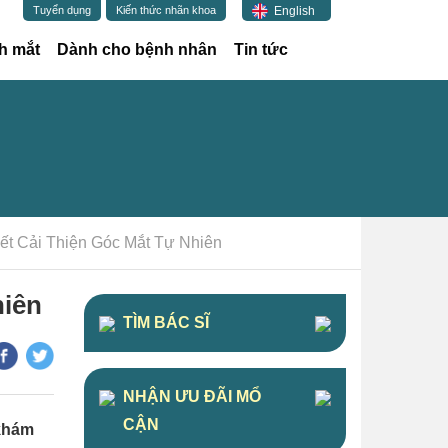
English
Tuyển dụng
Kiến thức nhãn khoa
h mắt
Dành cho bệnh nhân
Tin tức
ết Cải Thiện Góc Mắt Tự Nhiên
hiên
TÌM BÁC SĨ
NHẬN ƯU ĐÃI MỔ
CẬN
 khám