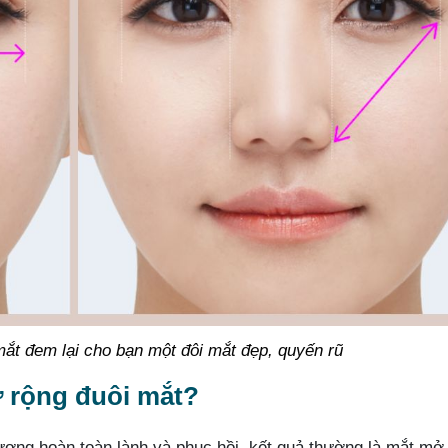
mắt đem lại cho bạn một đôi mắt đẹp, quyến rũ
 rộng đuôi mắt?
ương hoàn toàn lành và phục hồi, kết quả thường là mắt mở 