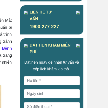
LIÊN HỆ TƯ
VẤN
ện Mắt
1900 277 227
huẩn bị
á trình
g tránh
ĐẶT HẸN KHÁM MIỄN
i
Bệnh
PHÍ
à trang
ự nhiên
Đặt hẹn ngay để nhận tư vấn và
xếp lịch khám kịp thời