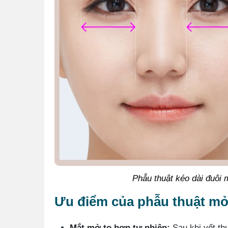
Phẫu thuật kéo dài đuôi 
Ưu điểm của phẫu thuật mở
Mắt mở to hơn tự nhiên:
Sau khi vết th