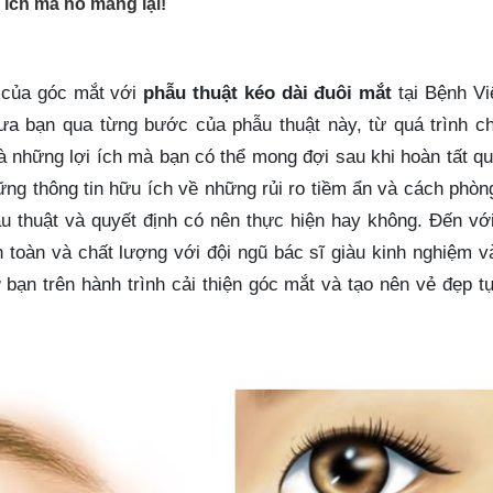
 ích mà nó mang lại!
n của góc mắt với
phẫu thuật kéo dài đuôi mắt
tại Bệnh Vi
đưa bạn qua từng bước của phẫu thuật này, từ quá trình c
là những lợi ích mà bạn có thể mong đợi sau khi hoàn tất qu
ững thông tin hữu ích về những rủi ro tiềm ẩn và cách phòn
ẫu thuật và quyết định có nên thực hiện hay không. Đến vớ
toàn và chất lượng với đội ngũ bác sĩ giàu kinh nghiệm v
rợ bạn trên hành trình cải thiện góc mắt và tạo nên vẻ đẹp t