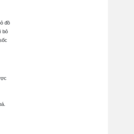
bỏ đồ
i bỏ
 sốc
ược
oá.