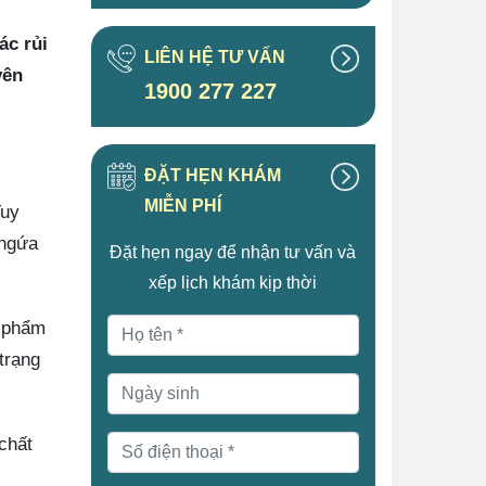
ác rủi
LIÊN HỆ TƯ VẤN
yên
1900 277 227
ĐẶT HẸN KHÁM
MIỄN PHÍ
Tuy
 ngứa
Đặt hẹn ngay để nhận tư vấn và
xếp lịch khám kịp thời
c phẩm
trạng
chất