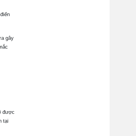
 điển
ra gây
 mắc
sẽ được
 tại