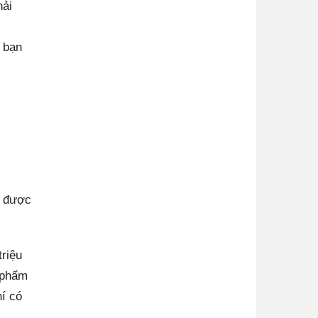
hải
o bạn
g được
triệu
 phẩm
hí có