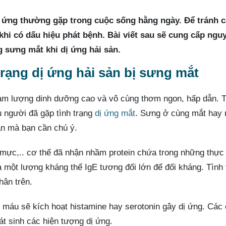
dị ứng thường gặp trong cuộc sống hằng ngày. Để tránh c
 khi có dấu hiệu phát bệnh. Bài viết sau sẽ cung cấp ngu
g sưng mắt khi dị ứng hải sản.
rạng dị ứng hải sản bị sưng mắt
hàm lượng dinh dưỡng cao và vô cùng thơm ngon, hấp dẫn. 
u người đã gặp tình trạng
dị ứng mắt
. Sưng ở cùng mắt hay
ản mà bạn cần chú ý.
a, mực,.. cơ thể đã nhận nhầm protein chứa trong những thự
ra một lượng kháng thể IgE tương đối lớn để đối kháng. Tình 
hân trên.
g máu sẽ kích hoạt histamine hay serotonin gây dị ứng. Các 
t sinh các hiện tượng dị ứng.