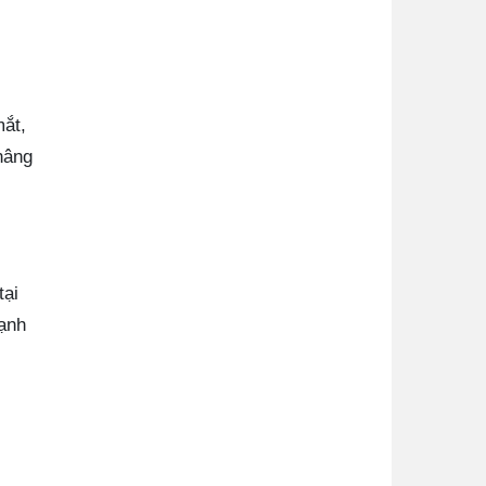
mắt,
nâng
tại
lạnh