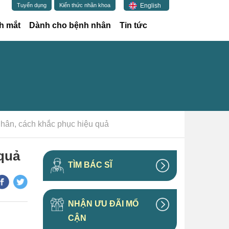
English
Tuyển dụng
Kiến thức nhãn khoa
h mắt
Dành cho bệnh nhân
Tin tức
nhân, cách khắc phục hiệu quả
quả
TÌM BÁC SĨ
NHẬN ƯU ĐÃI MỔ
CẬN