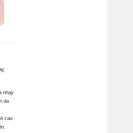
ng
a nhạy
m da
hỏ cao
ện.