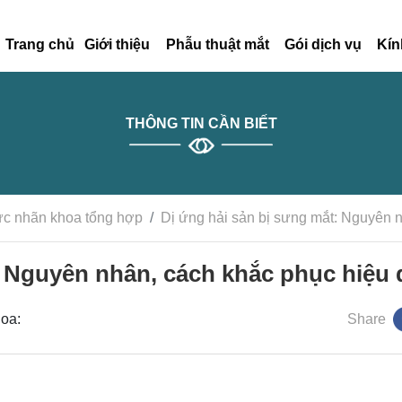
Trang chủ
Giới thiệu
Phẫu thuật mắt
Gói dịch vụ
Kín
THÔNG TIN CẦN BIẾT
ức nhãn khoa tổng hợp
Dị ứng hải sản bị sưng mắt: Nguyên 
: Nguyên nhân, cách khắc phục hiệu 
hoa:
Share