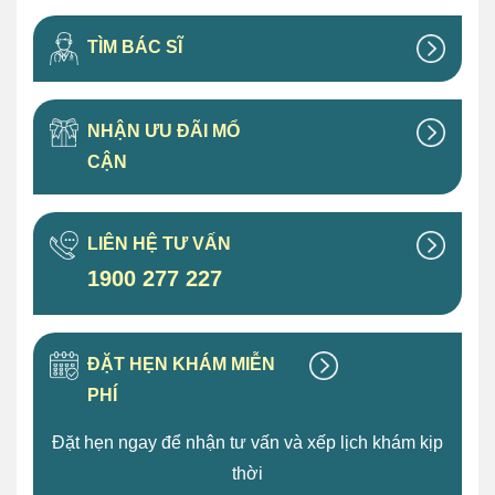
TÌM BÁC SĨ
NHẬN ƯU ĐÃI MỔ
CẬN
LIÊN HỆ TƯ VẤN
1900 277 227
ĐẶT HẸN KHÁM MIỄN
PHÍ
Đặt hẹn ngay để nhận tư vấn và xếp lịch khám kịp
thời