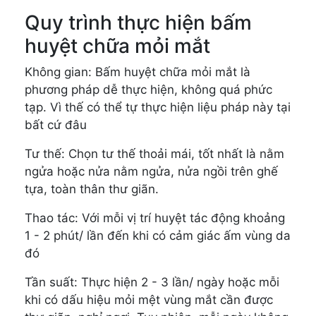
Quy trình thực hiện bấm
huyệt chữa mỏi mắt
Không gian: Bấm huyệt chữa mỏi mắt là
phương pháp dễ thực hiện, không quá phức
tạp. Vì thế có thể tự thực hiện liệu pháp này tại
bất cứ đâu
Tư thế: Chọn tư thế thoải mái, tốt nhất là nằm
ngửa hoặc nửa nằm ngửa, nửa ngồi trên ghế
tựa, toàn thân thư giãn.
Thao tác: Với mỗi vị trí huyệt tác động khoảng
1 - 2 phút/ lần đến khi có cảm giác ấm vùng da
đó
Tần suất: Thực hiện 2 - 3 lần/ ngày hoặc mỗi
khi có dấu hiệu mỏi mệt vùng mắt cần được