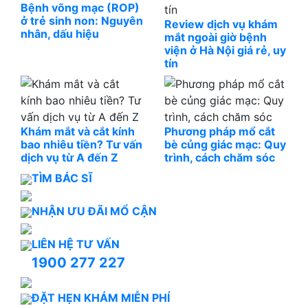
Bệnh võng mạc (ROP)
ở trẻ sinh non: Nguyên
Review dịch vụ khám
nhân, dấu hiệu
mắt ngoài giờ bệnh
viện ở Hà Nội giá rẻ, uy
tín
Khám mắt và cắt kính
Phương pháp mổ cắt
bao nhiêu tiền? Tư vấn
bè củng giác mạc: Quy
dịch vụ từ A đến Z
trình, cách chăm sóc
TÌM BÁC SĨ
NHẬN ƯU ĐÃI MỔ CẬN
LIÊN HỆ TƯ VẤN
1900 277 227
ĐẶT HẸN KHÁM MIỄN PHÍ