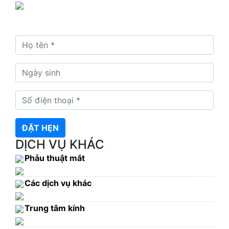
Đặt hẹn ngay để nhận tư vấn và xếp lịch khám kịp
thời
ĐẶT HẸN
DỊCH VỤ KHÁC
Phẫu thuật mắt
Các dịch vụ khác
Trung tâm kính