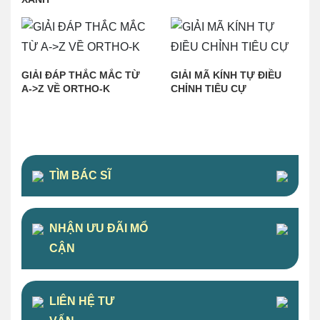
GIẢI ĐÁP THẮC MẮC TỪ
GIẢI MÃ KÍNH TỰ ĐIỀU
A->Z VỀ ORTHO-K
CHỈNH TIÊU CỰ
TÌM BÁC SĨ
NHẬN ƯU ĐÃI MỔ
CẬN
LIÊN HỆ TƯ