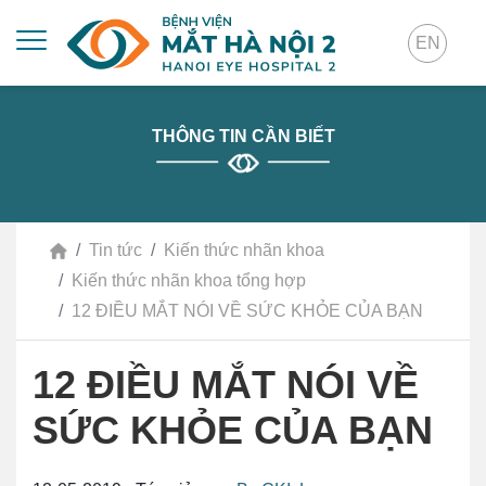
EN
THÔNG TIN CẦN BIẾT
Tin tức
Kiến thức nhãn khoa
Kiến thức nhãn khoa tổng hợp
12 ĐIỀU MẮT NÓI VỀ SỨC KHỎE CỦA BẠN
12 ĐIỀU MẮT NÓI VỀ
SỨC KHỎE CỦA BẠN