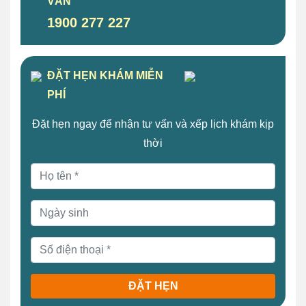
VẤN
1900 277 227
ĐẶT HẸN KHÁM MIỄN
PHÍ
Đặt hẹn ngay để nhận tư vấn và xếp lịch khám kịp
thời
ĐẶT HẸN