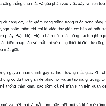
a căng thẳng cho mắt và góp phần vào việc xảy ra hiện tư
ng và căng cơ, việc giảm căng thẳng trong cuộc sống hàng 
yoga hoặc thậm chí chỉ là việc thư giãn cơ bắp và mắt tr
ượng này. Đặc biệt, việc chăm sóc mắt bằng cách nghỉ ngơ
ác biện pháp bảo vệ mắt khi sử dụng thiết bị điện tử cũng 
ểu mắt giật.
ững nguyên nhân chính gây ra hiện tượng mắt giật. Khi ch
không có đủ thời gian để phục hồi và tái tạo năng lượng. Đ
hệ thống thần kinh, bao gồm cả hệ thần kinh liên quan đế
u ngủ và mệt mỏi là mắt cảm thấy mệt mỏi và khó mở rộng