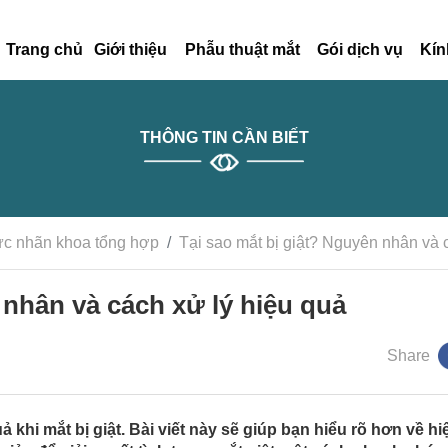
Trang chủ
Giới thiệu
Phẫu thuật mắt
Gói dịch vụ
Kín
THÔNG TIN CẦN BIẾT
ức nhãn khoa tổng hợp
Tại sao mắt bị giật? Nguyên nhân và 
 nhân và cách xử lý hiệu quả
Share
hi mắt bị giật. Bài viết này sẽ giúp bạn hiểu rõ hơn về hi