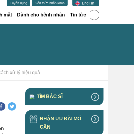
English
Tuyển dụng
Kiến thức nhãn khoa
h mắt
Dành cho bệnh nhân
Tin tức
cách xử lý hiệu quả
TÌM BÁC SĨ
NHẬN ƯU ĐÃI MỔ
CẬN
ện