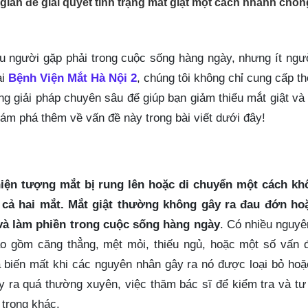
iản để giải quyết tình trạng mắt giật một cách nhanh chón
u người gặp phải trong cuộc sống hàng ngày, nhưng ít ngư
ại
Bệnh Viện Mắt Hà Nội 2
, chúng tôi không chỉ cung cấp th
ng giải pháp chuyên sâu để giúp bạn giảm thiểu mắt giật và 
ám phá thêm về vấn đề này trong bài viết dưới đây!
 hiện tượng mắt bị rung lên hoặc di chuyển một cách kh
 cả hai mắt. Mắt giật thường không gây ra đau đớn ho
 và làm phiền trong cuộc sống hàng ngày
. Có nhiều nguy
ao gồm căng thẳng, mệt mỏi, thiếu ngủ, hoặc một số vấn đ
à biến mất khi các nguyên nhân gây ra nó được loại bỏ ho
ảy ra quá thường xuyên, việc thăm bác sĩ để kiểm tra và tư
 trọng khác.