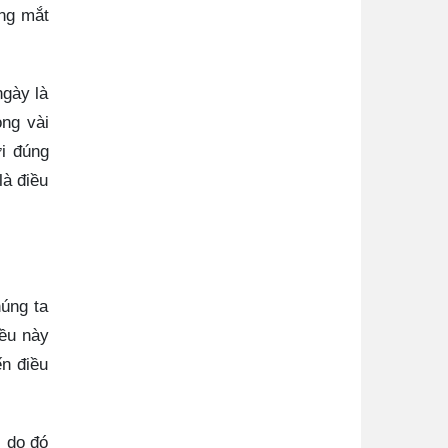
ợng mắt
ngày là
ong vài
i đúng
là điều
úng ta
iều này
n điều
, do đó