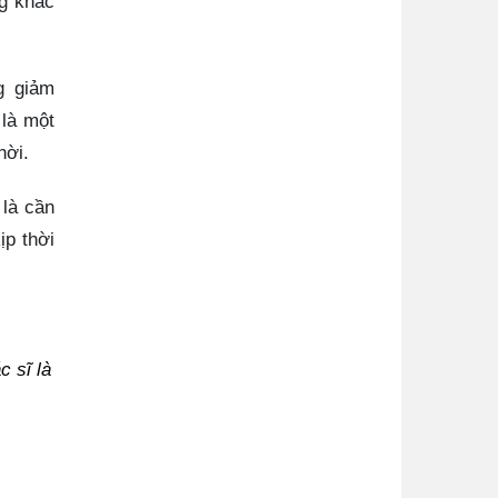
ng khác
g giảm
 là một
hời.
 là cần
ịp thời
c sĩ là