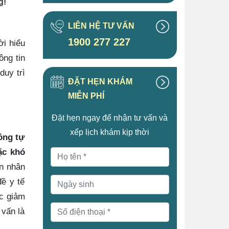
g!
LIÊN HỆ TƯ VẤN
1900 277 227
ời hiểu
ông tin
duy trì
ĐẶT HẸN KHÁM
MIỄN PHÍ
Đặt hẹn ngay để nhận tư vấn và
xếp lịch khám kịp thời
ông tự
ặc khó
ên nhân
ề y tế
ặc giảm
 vấn là