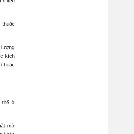
á nhiều
i thuốc
 lượng
ốc kích
sĩ hoặc
 thể là
mắt mờ