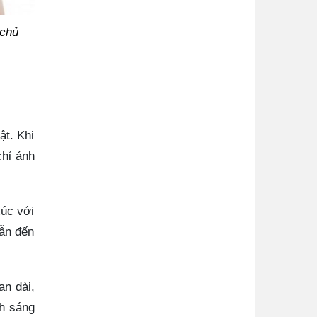
 chủ
ật. Khi
chỉ ảnh
xúc với
dẫn đến
an dài,
nh sáng