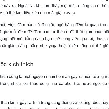
hể xảy ra. Ngoài ra, khi cảm thấy mệt mỏi, chúng ta có thể 
y có thể tạo điều kiện cho mắt giật xảy ra.
mỏi, việc đảm bảo có đủ giấc ngủ hàng đêm là quan trọng
9 giờ mỗi đêm để đảm bảo cơ thể có đủ thời gian phục hồi
trạng mệt mỏi bằng cách hạn chế công việc quá tải, thực hi
huật giảm căng thẳng như yoga hoặc thiền cũng có thể giú
ốc kích thích
thích cũng là một nguyên nhân tiềm ẩn gây ra hiện tượng mắ
ó trong nhiều loại thức uống như cà phê, trà, nước ngọt có
hần kinh, gây ra tình trạng căng thẳng và lo lắng, điều này