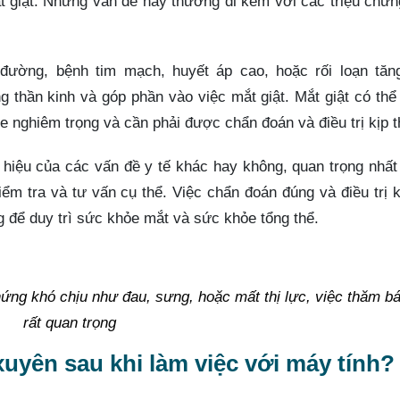
ắt giật. Những vấn đề này thường đi kèm với các triệu chứ
đường, bệnh tim mạch, huyết áp cao, hoặc rối loạn tăn
thần kinh và góp phần vào việc mắt giật. Mắt giật có thể
 nghiêm trọng và cần phải được chẩn đoán và điều trị kịp t
u hiệu của các vấn đề y tế khác hay không, quan trọng nhất
ểm tra và tư vấn cụ thể. Việc chẩn đoán đúng và điều trị k
ng để duy trì sức khỏe mắt và sức khỏe tổng thể.
hứng khó chịu như đau, sưng, hoặc mất thị lực, việc thăm bá
rất quan trọng
xuyên sau khi làm việc với máy tính?