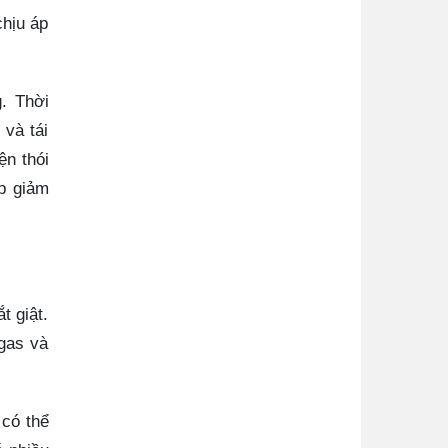
chịu áp
. Thời
 và tái
ện thói
p giảm
t giật.
 gas và
 có thể