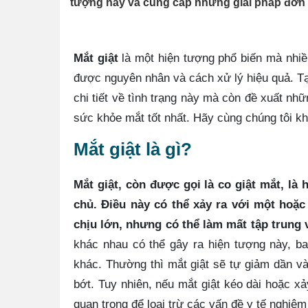
tượng này và cung cấp những giải pháp đơn g
Mắt giật
là một hiện tượng phổ biến mà nhiề
được nguyên nhân và cách xử lý hiệu quả. T
chi tiết về tình trạng này mà còn đề xuất nhữ
sức khỏe mắt tốt nhất. Hãy cùng chúng tôi kh
Mắt giật là gì?
Mắt giật, còn được gọi là co giật mắt, là
chủ.
Điều này có thể xảy ra với một hoặc
chịu lớn, nhưng có thể làm mất tập trung
khác nhau có thể gây ra hiện tượng này, b
khác. Thường thì mắt giật sẽ tự giảm dần v
bớt. Tuy nhiên, nếu mắt giật kéo dài hoặc x
quan trọng để loại trừ các vấn đề y tế nghiêm