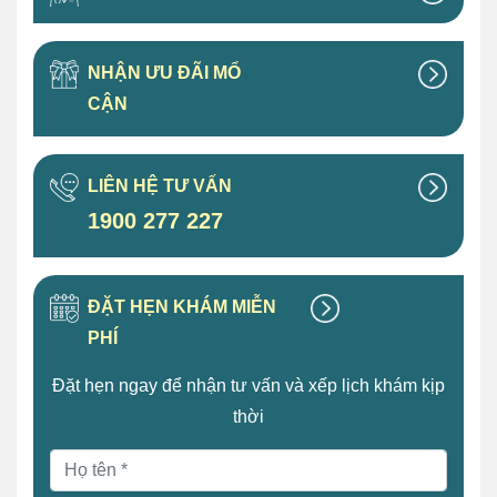
NHẬN ƯU ĐÃI MỔ
CẬN
LIÊN HỆ TƯ VẤN
1900 277 227
ĐẶT HẸN KHÁM MIỄN
PHÍ
Đặt hẹn ngay để nhận tư vấn và xếp lịch khám kịp
thời